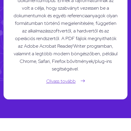
dokumentumtípus. Ennek a fájlformátumnak az
volt a célja, hogy szabványt vezessen be a
dokumentumok és egyéb referenciaanyagok olyan
formátumban történő megjelenítésére, független
az alkalmazásszoftvertől, a hardvertől és az
operációs rendszertől. A PDF fájlok megnyithatók
az Adobe Acrobat Reader/Writer programban,
valamint a legtöbb modern böngészőben, például
Chrome, Safari, Firefox bővítmények/plug-ins
segítségével.
Olvass tovább