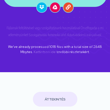
Fájlainak feltöltésével vagy szolgáltatásunk használatával Ön elfogadja a mi
véleményünket
Szolgáltatás feltételei
and
Adatvédelmi irányelvek
.
We've already processed
1018
files with a total size of
2848
Mbytes.
Kattintson ide
további részletekért.
ÁTTEKINTÉS