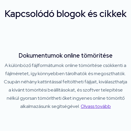
Kapcsolódó blogok és cikkek
Dokumentumok online tömörítése
A különböző fájlformátumok online tömörítése csökkenti a
fájlméretet, így könnyebben tárolhatók és megoszthatók.
Csupán néhány kattintással feltöltheti fájljait, kiválaszthatja
a kívánt tömörítési beállításokat, és szoftver telepítése
nélkül gyorsan tömörítheti őket ingyenes online tömörítő
alkalmazásunk segítségével.
Olvass tovább