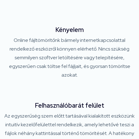
Kényelem
Online fájltömörítőnk bármely internetkapcsolattal
rendelkező eszközről könnyen elérhető. Nincs szükség
semmilyen szoftver letöltésére vagy telepítésére,
egyszerűen csak töltse fel fájljait, és gyorsan tömörítse
azokat.
Felhasználóbarát felület
Az egyszerűség szem előtt tartásával kialakított eszközünk
intuitív kezelőfelülettel rendelkezik, amely lehetővé teszi a
fájlok néhány kattintással történő tömörítését. A hatékony