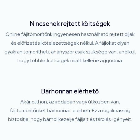
Nincsenek rejtett költségek
Online fájltömörítőnk ingyenesen használható rejtett díjak
és előfizetési kötelezettségek nélkül. A fájlokat olyan
gyakran tömörítheti, ahányszor csak szüksége van, anélkül,
hogy többletköltségek miatt kellene aggódnia.
Bárhonnan elérhető
Akár otthon, az irodában vagy útközben van,
fájltömörítőnket bárhonnan elérheti. Ez a rugalmasság
biztosítja, hogy bárhol kezelje fájljait és tárolási igényeit.