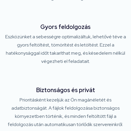
Gyors feldolgozás
Eszközünket a sebességre optimalizáltuk, lehetővé téve a
gyors feltöltést, tömörítést és letöltést. Ezzel a
hatékonysággal időt takaríthat meg, és késedelem nélkül
végezheti el feladatait.
Biztonságos és privát
Prioritásként kezeljük az Ön magánéletét és
adatbiztonságát. A fájlok feldolgozása biztonságos
környezetben történik, és minden feltöltött fájl a
feldolgozás után automatikusan törlődik szervereinkről.