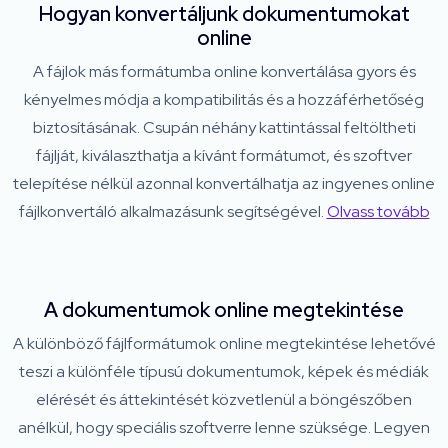
Hogyan konvertáljunk dokumentumokat
online
A fájlok más formátumba online konvertálása gyors és
kényelmes módja a kompatibilitás és a hozzáférhetőség
biztosításának. Csupán néhány kattintással feltöltheti
fájlját, kiválaszthatja a kívánt formátumot, és szoftver
telepítése nélkül azonnal konvertálhatja az ingyenes online
fájlkonvertáló alkalmazásunk segítségével.
Olvass tovább
A dokumentumok online megtekintése
A különböző fájlformátumok online megtekintése lehetővé
teszi a különféle típusú dokumentumok, képek és médiák
elérését és áttekintését közvetlenül a böngészőben
anélkül, hogy speciális szoftverre lenne szüksége. Legyen