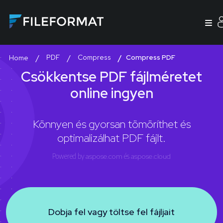
PDF
Compress
Compress PDF
Home
Csökkentse PDF fájlméretet
online ingyen
Könnyen és gyorsan tömöríthet és
optimalizálhat PDF fájlt.
Powered by
aspose.com
és
aspose.cloud
Dobja fel vagy töltse fel fájljait