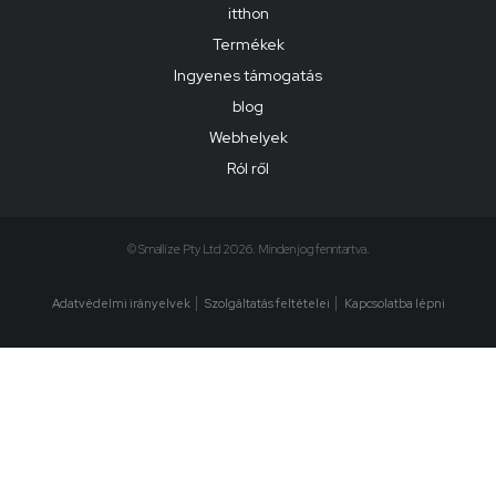
itthon
Termékek
Ingyenes támogatás
blog
Webhelyek
Ról ről
© Smallize Pty Ltd 2026. Minden jog fenntartva.
Adatvédelmi irányelvek
Szolgáltatás feltételei
Kapcsolatba lépni