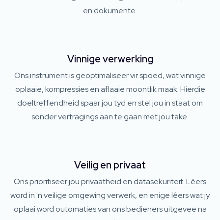
en dokumente.
Vinnige verwerking
Ons instrument is geoptimaliseer vir spoed, wat vinnige
oplaaie, kompressies en aflaaie moontlik maak. Hierdie
doeltreffendheid spaar jou tyd en stel jou in staat om
sonder vertragings aan te gaan met jou take.
Veilig en privaat
Ons prioritiseer jou privaatheid en datasekuriteit. Lêers
word in 'n veilige omgewing verwerk, en enige lêers wat jy
oplaai word outomaties van ons bedieners uitgevee na