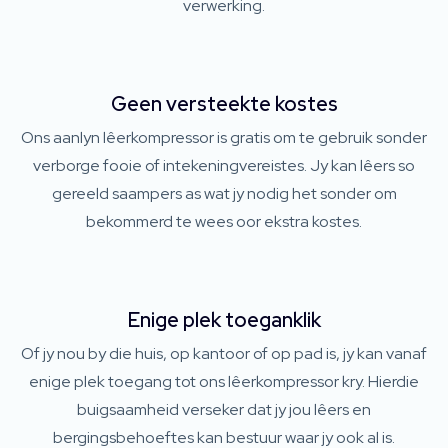
verwerking.
Geen versteekte kostes
Ons aanlyn lêerkompressor is gratis om te gebruik sonder
verborge fooie of intekeningvereistes. Jy kan lêers so
gereeld saampers as wat jy nodig het sonder om
bekommerd te wees oor ekstra kostes.
Enige plek toeganklik
Of jy nou by die huis, op kantoor of op pad is, jy kan vanaf
enige plek toegang tot ons lêerkompressor kry. Hierdie
buigsaamheid verseker dat jy jou lêers en
bergingsbehoeftes kan bestuur waar jy ook al is.