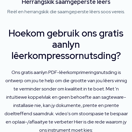
Herrangskik saamgeperste lêers
Reël en herrangskik die saamgeperste lêers soos vereis.
Hoekom gebruik ons ​​gratis
aanlyn
lêerkompressornutsding?
Ons gratis aanlyn PDF-lêerkomprimeringsnutsding is
ontwerp om jou te help om die grootte van jou lêers vinnig
te verminder sonder om kwaliteit in te boet. Met 'n
intuïtiewe koppelvlak en geen behoefte aan sagteware-
installasie nie, kan jy dokumente, prente en prente
doeltreffend saamdruk. video's om stoorspasie te bespaar
en oplaai-/aflaaitye te verbeter Hier is die rede waarom jy
ons instrument moet kies: