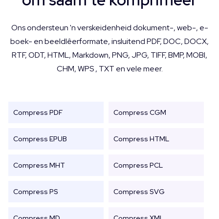
Ons ondersteun 'n verskeidenheid dokument-, web-, e-
boek- en beeldlêerformate, insluitend PDF, DOC, DOCX,
RTF, ODT, HTML, Markdown, PNG, JPG, TIFF, BMP, MOBI,
CHM, WPS , TXT en vele meer.
Compress PDF
Compress CGM
Compress EPUB
Compress HTML
Compress MHT
Compress PCL
Compress PS
Compress SVG
Compress MD
Compress XML