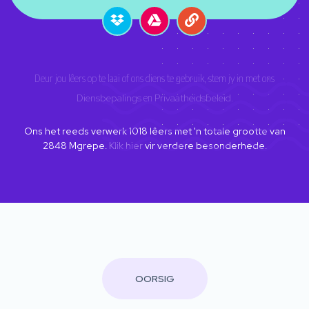
Deur jou lêers op te laai of ons diens te gebruik, stem jy in met ons
Diensbepalings
en
Privaatheidsbeleid
.
Ons het reeds verwerk
1018
lêers met 'n totale grootte van
2848
Mgrepe.
Klik hier
vir verdere besonderhede.
OORSIG