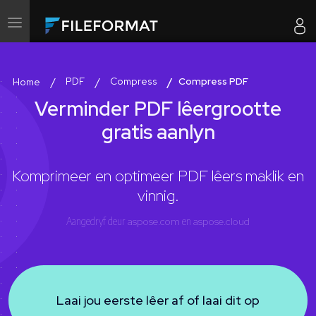
Wissel
navigasie
PDF
Compress
Compress PDF
Home
Verminder PDF lêergrootte
gratis aanlyn
Komprimeer en optimeer PDF lêers maklik en
vinnig.
Aangedryf deur
aspose.com
en
aspose.cloud
Laai jou eerste lêer af of laai dit op