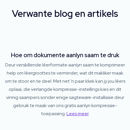
Verwante blog en artikels
Hoe om dokumente aanlyn saam te druk
Deur verskillende lêerformate aanlyn saam te komprimeer
help om lêergroottes te verminder, wat dit makliker maak
om te stoor en te deel. Met net 'n paar kliek kan jy jou lêers
oplaai, die verlangde kompressie-instellings kies en dit
vinnig saampers sonder enige sagteware-installasie deur
gebruik te maak van ons gratis aanlyn kompressie-
toepassing.
Lees meer