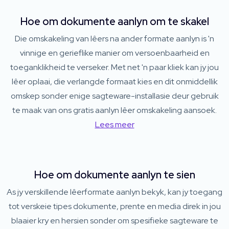
Hoe om dokumente aanlyn om te skakel
Die omskakeling van lêers na ander formate aanlyn is 'n
vinnige en gerieflike manier om versoenbaarheid en
toeganklikheid te verseker. Met net 'n paar kliek kan jy jou
lêer oplaai, die verlangde formaat kies en dit onmiddellik
omskep sonder enige sagteware-installasie deur gebruik
te maak van ons gratis aanlyn lêer omskakeling aansoek.
Lees meer
Hoe om dokumente aanlyn te sien
As jy verskillende lêerformate aanlyn bekyk, kan jy toegang
tot verskeie tipes dokumente, prente en media direk in jou
blaaier kry en hersien sonder om spesifieke sagteware te