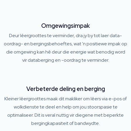
Omgewingsimpak
Deur lêergroottes te verminder, dra jy by tot laer data-
oordrag- en bergingsbehoeftes, wat 'n positiewe impak op
die omgewing kan hê deur die energie wat benodig word
vir databerging en -oordrag te verminder.
Verbeterde deling en berging
Kleiner lêergroottes maak dit makliker om lêers via e-pos of
wolkdienste te deel en help om jou stoorspasie te
optimaliseer. Dit is veral nuttig vir diegene met beperkte
bergingkapasiteit of bandwydte.