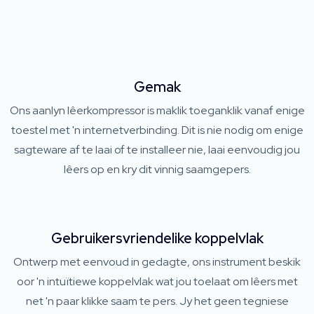
Gemak
Ons aanlyn lêerkompressor is maklik toeganklik vanaf enige
toestel met 'n internetverbinding. Dit is nie nodig om enige
sagteware af te laai of te installeer nie, laai eenvoudig jou
lêers op en kry dit vinnig saamgepers.
Gebruikersvriendelike koppelvlak
Ontwerp met eenvoud in gedagte, ons instrument beskik
oor 'n intuïtiewe koppelvlak wat jou toelaat om lêers met
net 'n paar klikke saam te pers. Jy het geen tegniese