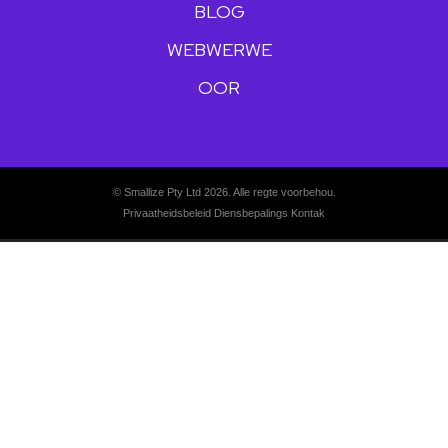
BLOG
WEBWERWE
OOR
© Smallize Pty Ltd 2026. Alle regte voorbehou.
Privaatheidsbeleid
Diensbepalings
Kontak