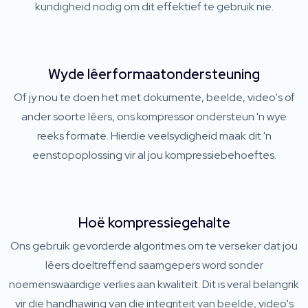
kundigheid nodig om dit effektief te gebruik nie.
Wyde lêerformaatondersteuning
Of jy nou te doen het met dokumente, beelde, video's of
ander soorte lêers, ons kompressor ondersteun 'n wye
reeks formate. Hierdie veelsydigheid maak dit 'n
eenstopoplossing vir al jou kompressiebehoeftes.
Hoë kompressiegehalte
Ons gebruik gevorderde algoritmes om te verseker dat jou
lêers doeltreffend saamgepers word sonder
noemenswaardige verlies aan kwaliteit. Dit is veral belangrik
vir die handhawing van die integriteit van beelde, video's