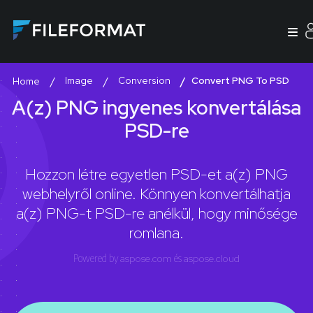
Image
Conversion
Convert PNG To PSD
Home
A(z) PNG ingyenes konvertálása
PSD-re
Hozzon létre egyetlen PSD-et a(z) PNG
webhelyről online. Könnyen konvertálhatja
a(z) PNG-t PSD-re anélkül, hogy minősége
romlana.
Powered by
aspose.com
és
aspose.cloud