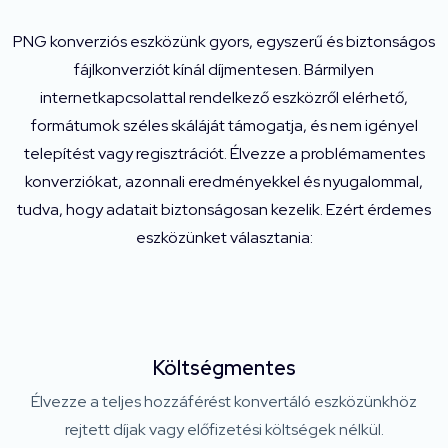
PNG konverziós eszközünk gyors, egyszerű és biztonságos
fájlkonverziót kínál díjmentesen. Bármilyen
internetkapcsolattal rendelkező eszközről elérhető,
formátumok széles skáláját támogatja, és nem igényel
telepítést vagy regisztrációt. Élvezze a problémamentes
konverziókat, azonnali eredményekkel és nyugalommal,
tudva, hogy adatait biztonságosan kezelik. Ezért érdemes
eszközünket választania:
Költségmentes
Élvezze a teljes hozzáférést konvertáló eszközünkhöz
rejtett díjak vagy előfizetési költségek nélkül.