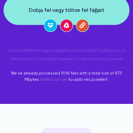
Dobja fel vagy töltse fel fájljait
Fájlainak feltöltésével vagy szolgáltatásunk használatával Ön elfogadja a mi
véleményünket
Szolgáltatás feltételei
and
Adatvédelmi irányelvek
.
We've already processed
1936
files with a total size of
475
Mbytes.
Kattintson ide
további részletekért.