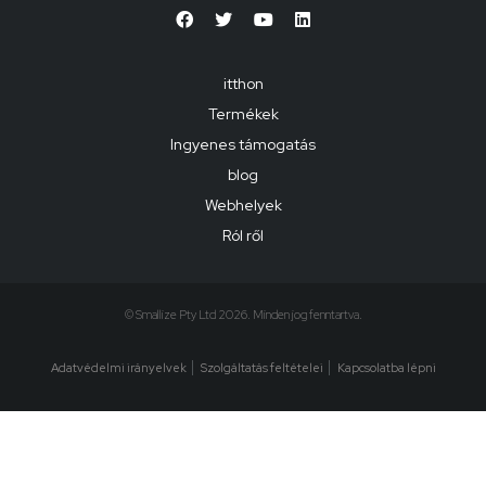
itthon
Termékek
Ingyenes támogatás
blog
Webhelyek
Ról ről
© Smallize Pty Ltd 2026. Minden jog fenntartva.
Adatvédelmi irányelvek
Szolgáltatás feltételei
Kapcsolatba lépni