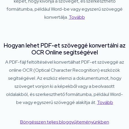
képet, hogy kivonja a szöveget, és szerkeszthető
formátumba, például Word-be vagy egyszerű szöveggé
konvertálja.
Tovább
Hogyan lehet PDF-et szöveggé konvertálni az
OCR Online segítségével
A PDF-fájl feltöltésével konvertálhat PDF-et szöveggé az
online OCR (Optical Character Recognition) eszközök
segítségével. Az eszköz elemzi a dokumentumot, hogy
szöveget vonjon ki a képekből vagy a beolvasott
oldalakból, és szerkeszthető formátumba, például Word-
be vagy egyszerű szöveggé alakítja át.
Tovább
Böngésszen teljes bloggyűjteményünkben