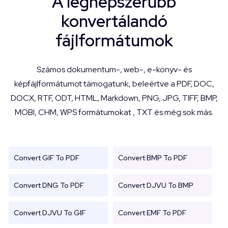
A legnépszerűbb
konvertálandó
fájlformátumok
Számos dokumentum-, web-, e-könyv- és
képfájlformátumot támogatunk, beleértve a PDF, DOC,
DOCX, RTF, ODT, HTML, Markdown, PNG, JPG, TIFF, BMP,
MOBI, CHM, WPS formátumokat , TXT és még sok más.
Convert GIF To PDF
Convert BMP To PDF
Convert DNG To PDF
Convert DJVU To BMP
Convert DJVU To GIF
Convert EMF To PDF