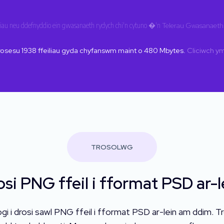
iau neu ddefnyddio ein gwasanaeth rydych chi'n cytuno �'n
Telerau Gwasanaeth
rosesu
1938
ffeiliau gyda chyfanswm maint o
480
Mbytes.
Cliciwch y
TROSOLWG
osi PNG ffeil i fformat PSD ar-l
 i drosi sawl PNG ffeil i fformat PSD ar-lein am ddim. Tr