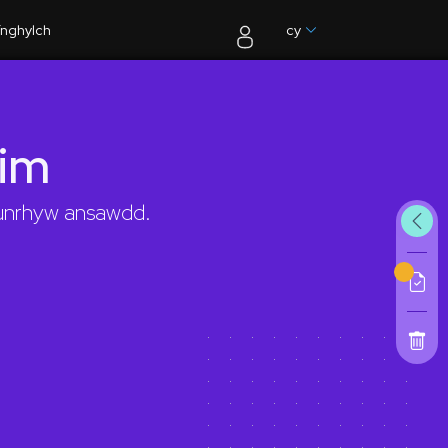
nghylch
cy
dim
 unrhyw ansawdd.