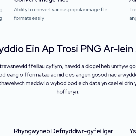
ng
Ability to convert various popular image file
Tre
ig
formats easily.
an
ddio Ein Ap Trosi PNG Ar-lei
trawsnewid ffeiliau cyflym, hawdd a diogel heb unrhyw go
stod eang o fformatau ac nid oes angen gosod nac arwydd
 thawelwch meddwl o wybod bod eich data yn cael ei drin
hofferyn:
Rhyngwyneb Defnyddiwr-gyfeillgar
Ys