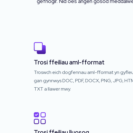
gefnogir. Nid oes angen gosod meddalwed
Trosi ffeiliau aml-fformat
Troswch eich dogfennau aml-fformat yn gyfle
gan gynnwys DOC, PDF, DOCX, PNG, JPG, HT
TXT a llawer mwy.
Trosi ffeiliau lluosog