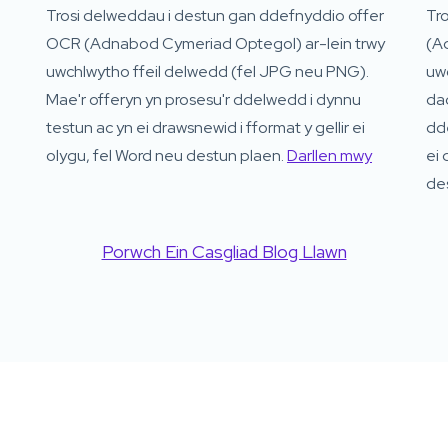
Trosi delweddau i destun gan ddefnyddio offer
Tr
OCR (Adnabod Cymeriad Optegol) ar-lein trwy
(A
uwchlwytho ffeil delwedd (fel JPG neu PNG).
uwc
Mae'r offeryn yn prosesu'r ddelwedd i dynnu
da
testun ac yn ei drawsnewid i fformat y gellir ei
dd
olygu, fel Word neu destun plaen.
Darllen mwy
ei 
de
Porwch Ein Casgliad Blog Llawn