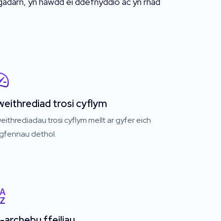
adarn, yn hawdd ei ddefnyddio ac yn rhad
eithrediad trosi cyflym
ithrediadau trosi cyflym mellt ar gyfer eich
gfennau dethol.
l-archebu ffeiliau