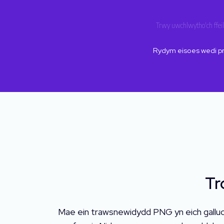
Trwy uwchlwytho'ch ffeil
Rydym eisoes wedi p
Tr
Mae ein trawsnewidydd PNG yn eich galluogi