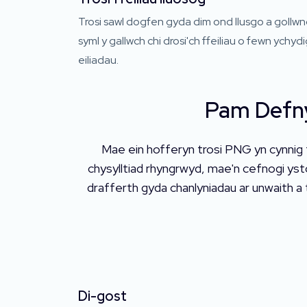
Trosi sawl dogfen gyda dim ond llusgo a gollw
syml y gallwch chi drosi'ch ffeiliau o fewn ychyd
eiliadau.
Pam Defny
Mae ein hofferyn trosi PNG yn cynnig 
chysylltiad rhyngrwyd, mae'n cefnogi y
drafferth gyda chanlyniadau ar unwaith a
Di-gost