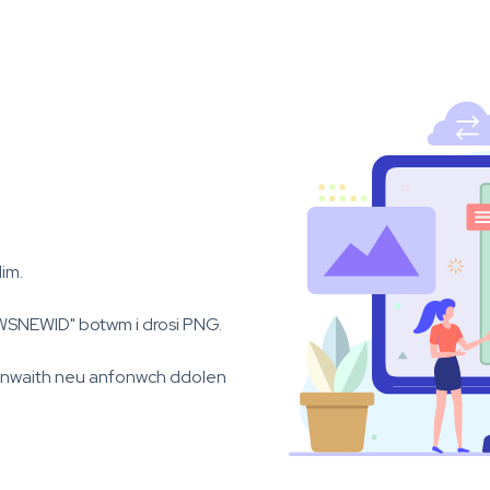
dim.
SNEWID" botwm i drosi PNG.
r unwaith neu anfonwch ddolen