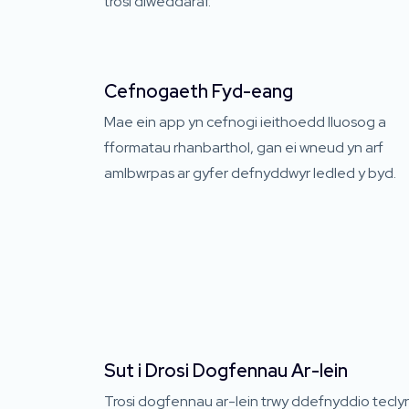
trosi diweddaraf.
Cefnogaeth Fyd-eang
Mae ein app yn cefnogi ieithoedd lluosog a
fformatau rhanbarthol, gan ei wneud yn arf
amlbwrpas ar gyfer defnyddwyr ledled y byd.
Sut i Drosi Dogfennau Ar-lein
Trosi dogfennau ar-lein trwy ddefnyddio teclyn