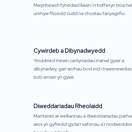
Mwynhewch fynediad llawn i'n hofferyn trosi h
unrhyw ffioedd cudd na chostau tanysgrifio.
Cywirdeb a Dibynadwyedd
Ymddiried mewn canlyniadau manwl gywir a
dibynadwy, gan sicrhau bod eich trawsnewidia
bob amser yn gywir.
Diweddariadau Rheolaidd
Manteisio ar welliannau a diweddariadau parhau
aros yn gyfredol gyda'r safonau a'r nodweddio