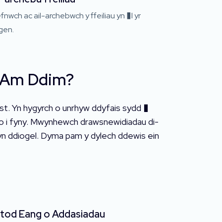
fnwch ac ail-archebwch y ffeiliau yn �l yr
gen.
n Am Ddim?
st. Yn hygyrch o unrhyw ddyfais sydd �
o i fyny. Mwynhewch drawsnewidiadau di-
 yn ddiogel. Dyma pam y dylech ddewis ein
tod Eang o Addasiadau