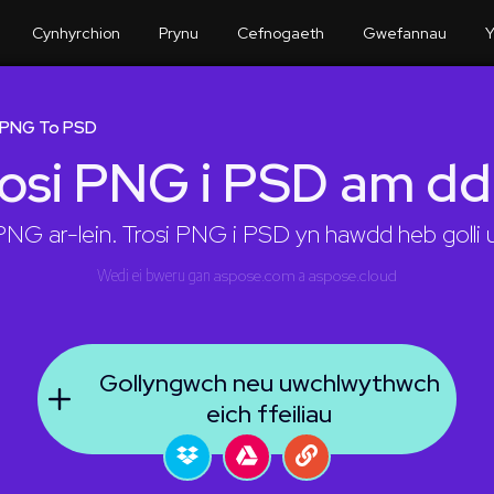
Cynhyrchion
Prynu
Cefnogaeth
Gwefannau
Y
 PNG To PSD
osi PNG i PSD am d
NG ar-lein. Trosi PNG i PSD yn hawdd heb golli
Wedi ei bweru gan
aspose.com
a
aspose.cloud
Gollyngwch neu uwchlwythwch
eich ffeiliau