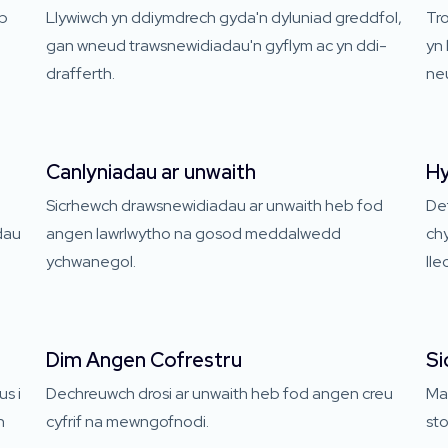
eb
Llywiwch yn ddiymdrech gyda'n dyluniad greddfol,
Tro
gan wneud trawsnewidiadau'n gyflym ac yn ddi-
yn
drafferth.
neu
Canlyniadau ar unwaith
Hy
Sicrhewch drawsnewidiadau ar unwaith heb fod
De
dau
angen lawrlwytho na gosod meddalwedd
chy
ychwanegol.
lle
Dim Angen Cofrestru
Si
s i
Dechreuwch drosi ar unwaith heb fod angen creu
Mae
n
cyfrif na mewngofnodi.
sto