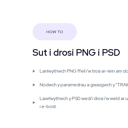
HOW TO
Sut i drosi PNG i PSD
Lanlwythwch PNG ffeil i'w trosi ar-lein am d
Nodwch y paramedrau a gwasgwch y "TRAW
Lawrlwythwch y PSD wedi'i drosi i'w weld a
i e-bost.