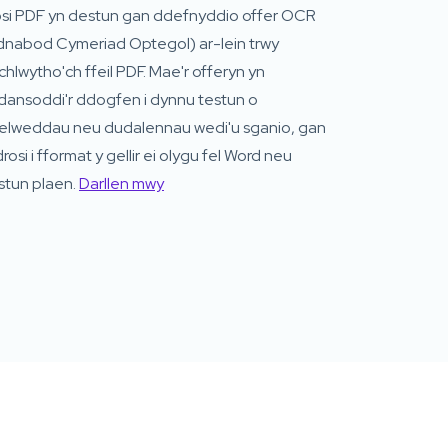
osi PDF yn destun gan ddefnyddio offer OCR
dnabod Cymeriad Optegol) ar-lein trwy
hlwytho'ch ffeil PDF. Mae'r offeryn yn
dansoddi'r ddogfen i dynnu testun o
elweddau neu dudalennau wedi'u sganio, gan
drosi i fformat y gellir ei olygu fel Word neu
stun plaen.
Darllen mwy