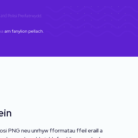
and
Polisi Preifatrwydd
.
ma
am fanylion pellach.
ein
osi PNG neu unrhyw fformatau ffeil eraill a