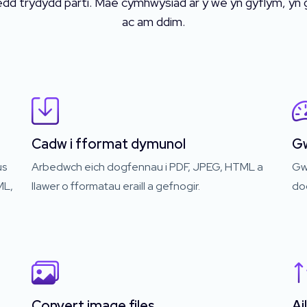
d trydydd parti. Mae cymhwysiad ar y we yn gyflym, yn g
ac am ddim.
Cadw i fformat dymunol
Gw
us
Arbedwch eich dogfennau i PDF, JPEG, HTML a
Gwe
ML,
llawer o fformatau eraill a gefnogir.
do
Convert image files
Ai