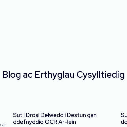
Blog ac Erthyglau Cysylltiedig
Sut i Drosi Delwedd i Destun gan
Su
ddefnyddio OCR Ar-lein
dd
 ar