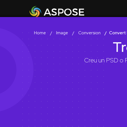
Image
Conversion
Convert
Home
Tr
Creu un PSD o P