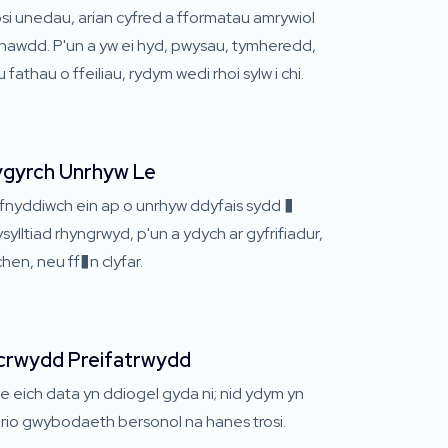
si unedau, arian cyfred a fformatau amrywiol
 hawdd. P'un a yw ei hyd, pwysau, tymheredd,
 fathau o ffeiliau, rydym wedi rhoi sylw i chi.
gyrch Unrhyw Le
fnyddiwch ein ap o unrhyw ddyfais sydd �
sylltiad rhyngrwyd, p'un a ydych ar gyfrifiadur,
chen, neu ff�n clyfar.
crwydd Preifatrwydd
 eich data yn ddiogel gyda ni; nid ydym yn
rio gwybodaeth bersonol na hanes trosi.