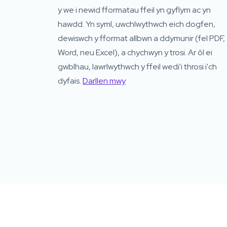
y we i newid fformatau ffeil yn gyflym ac yn
hawdd. Yn syml, uwchlwythwch eich dogfen,
dewiswch y fformat allbwn a ddymunir (fel PDF,
Word, neu Excel), a chychwyn y trosi. Ar ôl ei
gwblhau, lawrlwythwch y ffeil wedi'i throsi i'ch
dyfais.
Darllen mwy