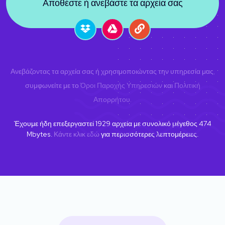
Αποθέστε ή ανεβάστε τα αρχεία σας
Ανεβάζοντας τα αρχεία σας ή χρησιμοποιώντας την υπηρεσία μας,
συμφωνείτε με το
Όροι Παροχής Υπηρεσιών
και
Πολιτική
Απορρήτου
.
Έχουμε ήδη επεξεργαστεί
1929
αρχεία με συνολικό μέγεθος
474
Mbytes.
Κάντε κλικ εδώ
για περισσότερες λεπτομέρειες.