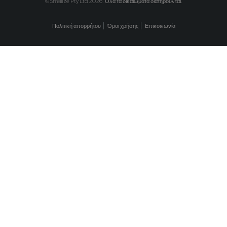
© Smallize Pty Ltd 2026. Όλα τα δικαιώματα διατηρούνται.
Πολιτική απορρήτου
Όροι χρήσης
Επικοινωνία