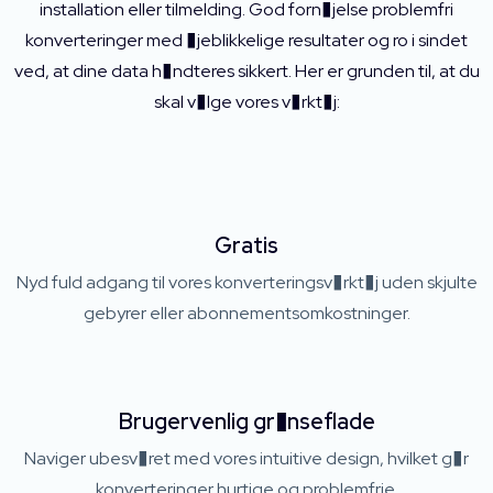
installation eller tilmelding. God forn�jelse problemfri
konverteringer med �jeblikkelige resultater og ro i sindet
ved, at dine data h�ndteres sikkert. Her er grunden til, at du
skal v�lge vores v�rkt�j:
Gratis
Nyd fuld adgang til vores konverteringsv�rkt�j uden skjulte
gebyrer eller abonnementsomkostninger.
Brugervenlig gr�nseflade
Naviger ubesv�ret med vores intuitive design, hvilket g�r
konverteringer hurtige og problemfrie.