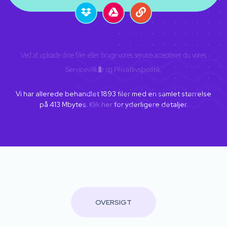
Ved at uploade dine filer eller bruge vores service accepterer du vores
Servicevilk�r
og
Privatlivspolitik
.
Vi har allerede behandlet
1893
filer med en samlet størrelse
på
413
Mbytes.
Klik her
for yderligere detaljer.
OVERSIGT