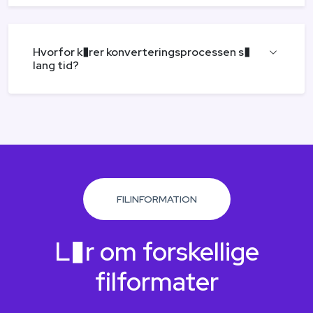
Hvorfor k�rer konverteringsprocessen s�
lang tid?
FILINFORMATION
L�r om forskellige
filformater