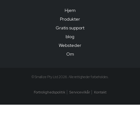
Hjem
Produkter
Gratis support
blog
Websteder
Om
© Smallize Pty Ltd 2026. Alle rettigheder forbeholdes.
Fortrolighedspolitik
Servicevilkår
Kontakt