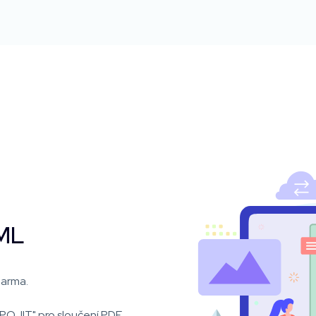
TML
darma.
SPOJIT" pro sloučení PDF.