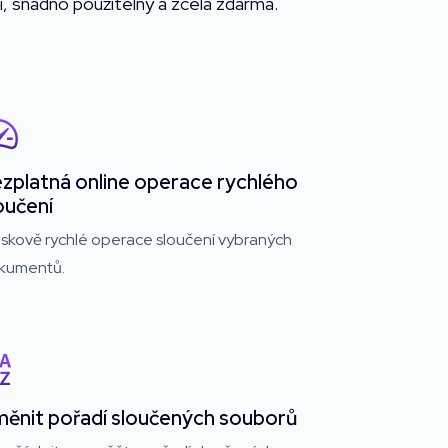
í, snadno použitelný a zcela zdarma.
zplatná online operace rychlého
oučení
eskově rychlé operace sloučení vybraných
kumentů.
ěnit pořadí sloučených souborů