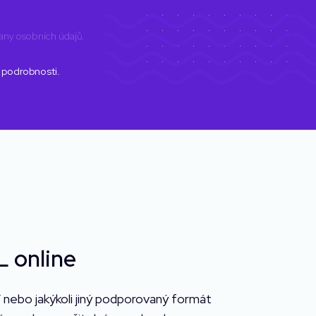
any osobních údajů
.
í podrobnosti.
 online
nebo jakýkoli jiný podporovaný formát