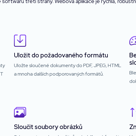
 softwaru třetí strany. Webová aplikace je rychlá, robustn
Uložit do požadovaného formátu
Be
sl
nty
Uložte sloučené dokumenty do PDF, JPEG, HTML
Bl
XT
a mnoha dalších podporovaných formátů.
do
Sloučit soubory obrázků
Zm