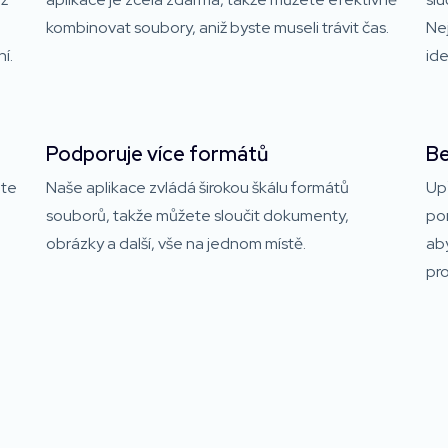
kombinovat soubory, aniž byste museli trávit čas.
Ne
í.
ide
Podporuje více formátů
Be
ete
Naše aplikace zvládá širokou škálu formátů
Up
souborů, takže můžete sloučit dokumenty,
pom
obrázky a další, vše na jednom místě.
aby
pr