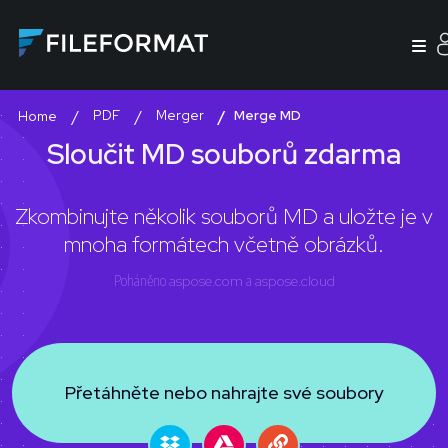
PDF
Merger
Merge MD
Home
Sloučit MD souborů zdarma
Zkombinujte několik souborů MD a uložte je v
mnoha formátech včetně obrázků.
Poháněno
aspose.com
a
aspose.cloud
Přetáhněte nebo nahrajte své soubory