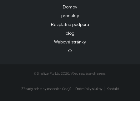
Domov
produkty
Bezplatná podpora
blog
Webové stránky
O
© Smallize Pty Ltd 2026. Všechna práva vyhrazena.
Zásady ochrany osobních údajů
Podmínky služby
Kontakt