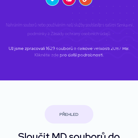
Nahráním souborů nebo používáním naší služby souhlasíte s našimi
Smluvní
podmínky
a
Zásady ochrany osobních údajů
.
Už jsme zpracovali
1629
souborů o celkové velikosti
2087
MB.
Klikněte zde
pro další podrobnosti.
PŘEHLED
Sloučit MD souborů do