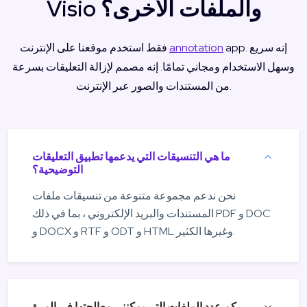
Visio والملفات الأخرى؟
app. إنه سريع
annotation
فقط استخدم موقعنا على الإنترنت
وسهل الاستخدام ومجاني تمامًا. إنه مصمم لإزالة التعليقات بسرعة
من المستندات والصور عبر الإنترنت.
ما هي التنسيقات التي يدعمها تطبيق التعليقات
التوضيحية؟
نحن ندعم مجموعة متنوعة من تنسيقات ملفات
المستندات والبريد الإلكتروني ، بما في ذلك PDF و DOC
و DOCX و RTF و ODT و HTML وغيرها الكثير.
كم عدد الملفات التي يمكنني معالجتها في المرة