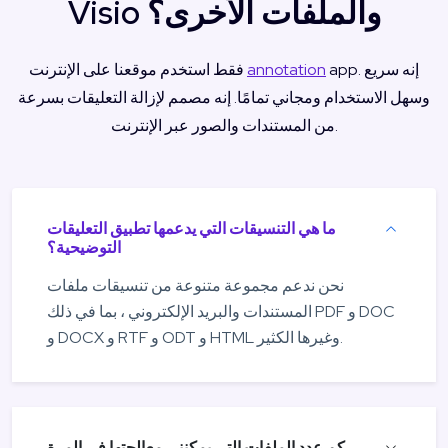
Visio والملفات الأخرى؟
app. إنه سريع
annotation
فقط استخدم موقعنا على الإنترنت
وسهل الاستخدام ومجاني تمامًا. إنه مصمم لإزالة التعليقات بسرعة
من المستندات والصور عبر الإنترنت.
ما هي التنسيقات التي يدعمها تطبيق التعليقات
التوضيحية؟
نحن ندعم مجموعة متنوعة من تنسيقات ملفات
المستندات والبريد الإلكتروني ، بما في ذلك PDF و DOC
و DOCX و RTF و ODT و HTML وغيرها الكثير.
كم عدد الملفات التي يمكنني معالجتها في المرة