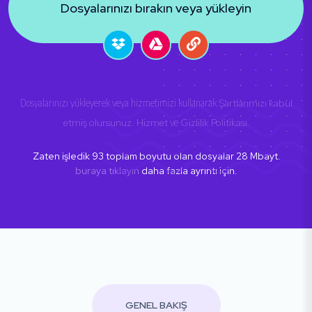
Dosyalarınızı bırakın veya yükleyin
Dosyalarınızı yükleyerek veya hizmetimizi kullanarak
Şartlarımızı kabul
etmiş olursunuz. Hizmet
ve
Gizlilik Politikası
.
Zaten işledik
93
toplam boyutu olan dosyalar
28
Mbayt.
buraya tıklayın
daha fazla ayrıntı için.
GENEL BAKIŞ