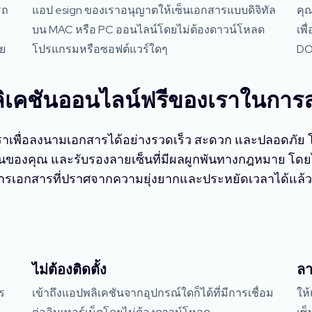
รถ
แอป esign ของเราอนุญาตให้เซ็นเอกสารแบบดิจิทัล
คุ
บน MAC หรือ PC ออนไลน์โดยไม่ต้องดาวน์โหลด
เพื
าย
โปรแกรมหรือซอฟต์แวร์ใดๆ
DO
พลิเคชันออนไลน์ฟรีของเราในกา
าเพื่อลงนามเอกสารได้อย่างรวดเร็ว สะดวก และปลอดภัย 
นของคุณ และรับรองลายเซ็นที่มีผลผูกพันทางกฎหมาย โดยไ
ารเอกสารที่ปราศจากความยุ่งยากและประหยัดเวลาได้แล้ววั
ไม่ต้องติดตั้ง
ลา
ร
เข้าถึงแอปพลิเคชันจากอุปกรณ์ใดก็ได้ที่มีการเชื่อม
ให