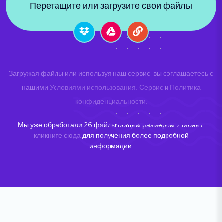
Перетащите или загрузите свои файлы
Загружая файлы или используя наш сервис, вы соглашаетесь с
нашими
Условиями использования. Сервис
и
Политика
конфиденциальности
.
Мы уже обработали
26
файлы общим размером
2
Мбайт.
кликните сюда
для получения более подробной
информации.