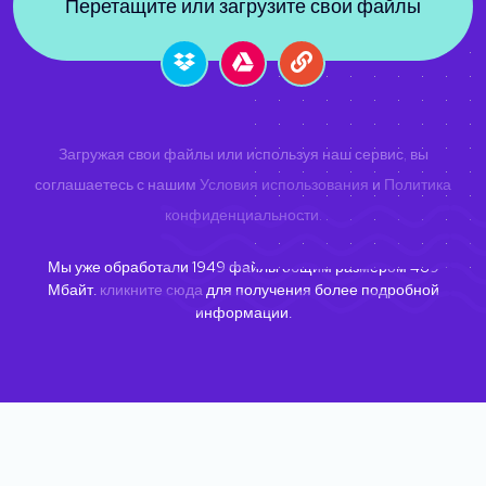
Перетащите или загрузите свои файлы
Загружая свои файлы или используя наш сервис, вы
соглашаетесь с нашим
Условия использования
и
Политика
конфиденциальности
.
Мы уже обработали
1949
файлы общим размером
489
Мбайт.
кликните сюда
для получения более подробной
информации.