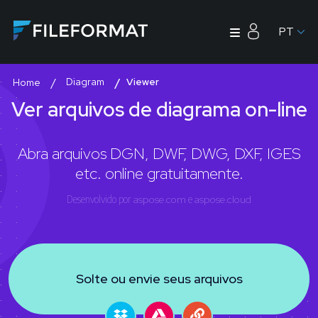
PT
Diagram
Viewer
Home
Ver arquivos de diagrama on-line
Abra arquivos DGN, DWF, DWG, DXF, IGES
etc. online gratuitamente.
Desenvolvido por
aspose.com
e
aspose.cloud
Solte ou envie seus arquivos