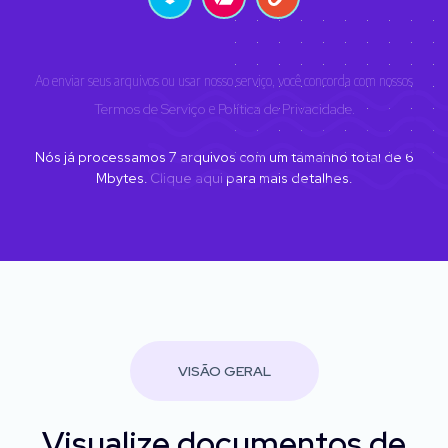
Ao enviar seus arquivos ou usar nosso serviço, você concorda com nossos
Termos de Serviço
e
Política de Privacidade
.
Nós já processamos
7
arquivos com um tamanho total de
6
Mbytes.
Clique aqui
para mais detalhes.
VISÃO GERAL
Visualize documentos de