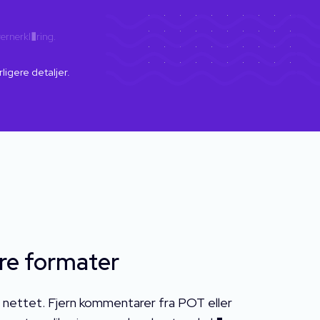
ernerkl�ring
.
rligere detaljer.
re formater
� nettet. Fjern kommentarer fra POT eller