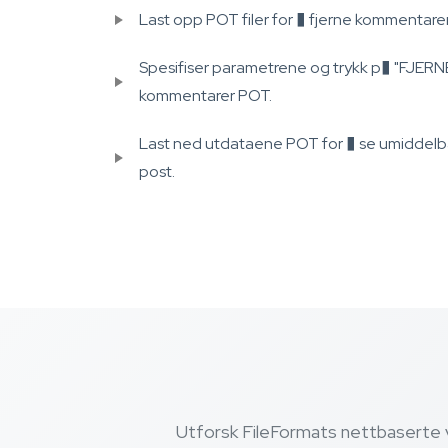
Last opp POT filer for � fjerne kommentarer
Spesifiser parametrene og trykk p� "FJERN
kommentarer POT.
Last ned utdataene POT for � se umiddelbart
post.
Utforsk FileFormats nettbaserte ve