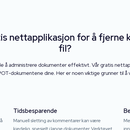
tis nettapplikasjon for å fjern
fil?
de å administrere dokumenter effektivt. Vår gratis nettappl
OT-dokumentene dine. Her er noen viktige grunner til å v
Tidsbesparende
Be
 å
Manuell sletting av kommentarer kan være
Men
kjedelig, spesielt i lange dokumenter. Verktøyet
in