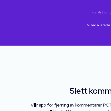
Ved � laste o
Vi har allered
Slett komm
V�r app for fjerning av kommentarer POT 