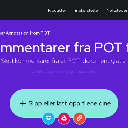
Produkter
Brukerstøtte
Nettsteder
ear Annotation from POT
ommentarer fra POT fi
Slett kommentarer fra et POT-dokument gratis.
Drevet av
aspose.com
og
aspose.cloud
Slipp eller last opp filene dine