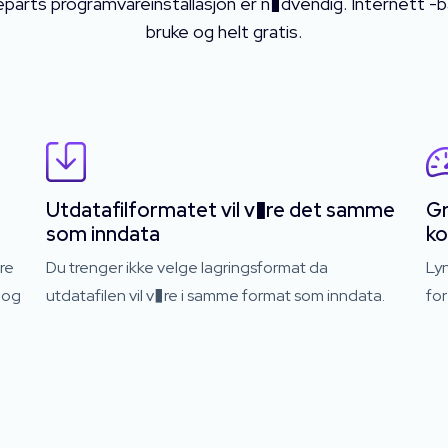
parts programvareinstallasjon er n�dvendig. Internett -ba
bruke og helt gratis.
Utdatafilformatet vil v�re det samme
Gr
som inndata
k
re
Du trenger ikke velge lagringsformat da
Ly
 og
utdatafilen vil v�re i samme format som inndata.
fo