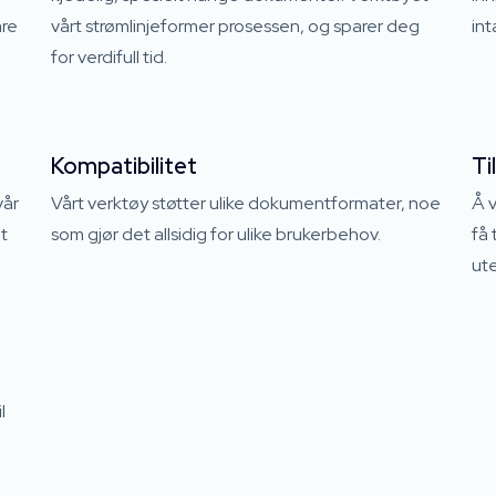
are
vårt strømlinjeformer prosessen, og sparer deg
int
for verdifull tid.
Kompatibilitet
Ti
vår
Vårt verktøy støtter ulike dokumentformater, noe
Å v
t
som gjør det allsidig for ulike brukerbehov.
få 
ute
l