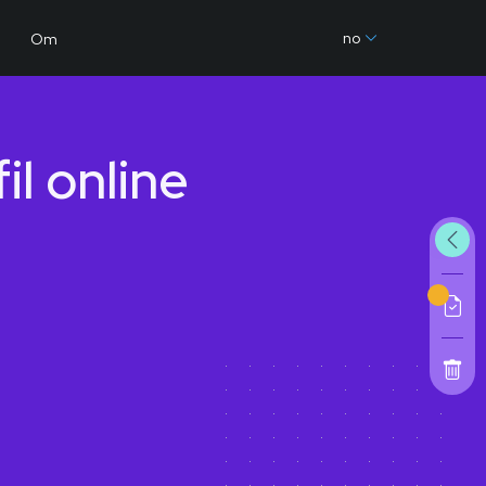
no
Om
l online