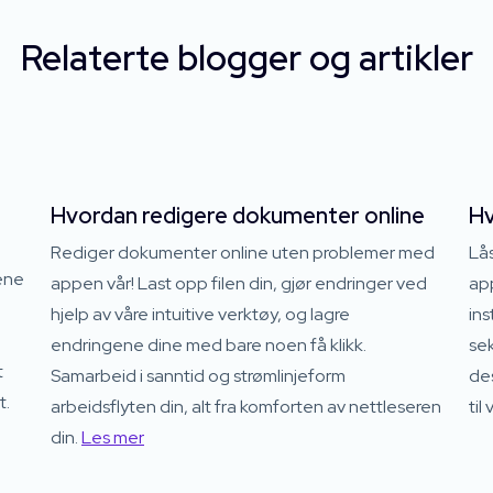
Relaterte blogger og artikler
Hvordan redigere dokumenter online
Hv
Rediger dokumenter online uten problemer med
Lå
dene
appen vår! Last opp filen din, gjør endringer ved
app
hjelp av våre intuitive verktøy, og lagre
ins
endringene dine med bare noen få klikk.
sek
t
Samarbeid i sanntid og strømlinjeform
des
t.
arbeidsflyten din, alt fra komforten av nettleseren
til
din.
Les mer