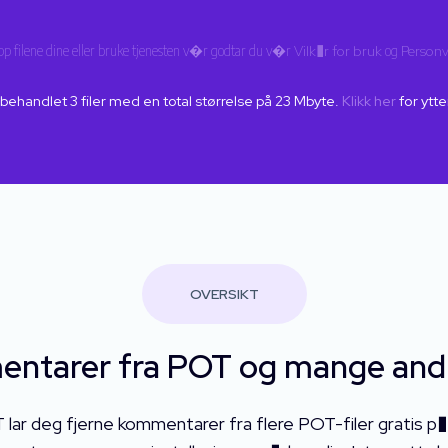
pp filene dine eller bruke tjenesten v�r godtar du v�r
Vilk�r for bruk
og
Personv
e behandlet
3
filer med en total størrelse på
23
Mbyte.
Klikk her
for ytte
OVERSIKT
entarer fra POT og mange and
lar deg fjerne kommentarer fra flere POT-filer gratis p