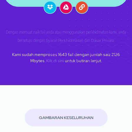
Dengan memuat naik fail anda atau menggunakan perkhidmatan kami, anda
bersetuju dengan
Syarat Perkhidmatan
dan
Dasar Privasi
.
Kami sudah memproses
1643
fail dengan jumlah saiz
2126
Mbytes.
Klik di sini
untuk butiran lanjut.
GAMBARAN KESELURUHAN