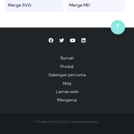
Merge SVG
Merge MD
Rumah
Produk
Sokongan percuma
blog
Laman web
Mengenai
© Smallize Pty Ltd 2026. Hak cipta terpelihara.