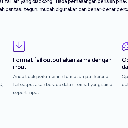
ail lain yang disokong. Tiada pemasangan perisian pihak 
lah pantas, teguh, mudah digunakan dan benar-benar perc
Format fail output akan sama dengan
Op
input
da
Anda tidak perlu memilih format simpan kerana
Ope
C,
fail output akan berada dalam format yang sama
do
seperti input.