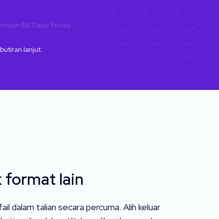
dmatan
dan
Dasar Privasi
.
butiran lanjut.
 format lain
il dalam talian secara percuma. Alih keluar