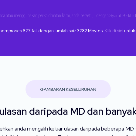
anda atau menggunakan perkhidmatan kami, anda bersetuju dengan
Syarat Perkhi
 memproses
827
fail dengan jumlah saiz
3282
Mbytes.
Klik di sini
untuk 
GAMBARAN KESELURUHAN
lasan daripada MD dan banyak
ehkan anda mengalih keluar ulasan daripada beberapa MD fa