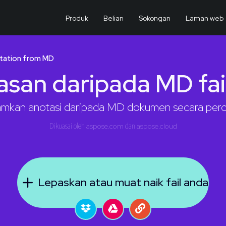
Produk
Belian
Sokongan
Laman web
tation from MD
lasan daripada MD fai
mkan anotasi daripada MD dokumen secara per
Dikuasai oleh
aspose.com
dan
aspose.cloud
Lepaskan atau muat naik fail anda