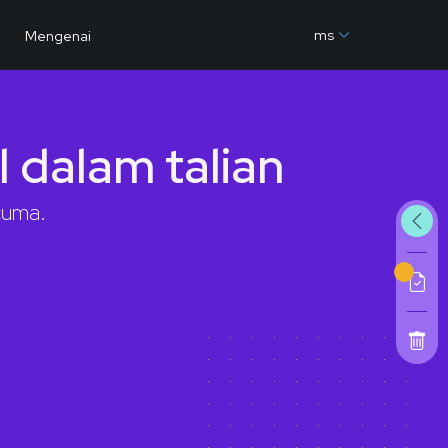
ms
Mengenai
l dalam talian
cuma.