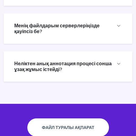
Менің файлдарым серверлеріңізде
қауіпсіз бе?
Неліктен анық аннотация процесі сонша
ұзақ жұмыс істейді?
ФАЙЛ ТУРАЛЫ АҚПАРАТ