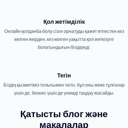
Қол жетімділік
Онлайн қолданба болу сізге орнатуды қажет етпестен кез
келген жерден, кез келген уақытта қол жеткізуге
болатындығын білдіреді.
Тегін
Біздің қызметіміз толығымен тегін, бұл оны жеке тұлғалар
үшін де, бизнес үшін де үнемді таңдау жасайды.
Қатысты блог және
мақалалар