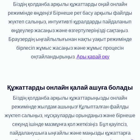
Біздің қолданба арқылы құжаттарды оңай онлайн
режимінде өңдеңіз! Бірнеше рет басу арқылы файлды
жүктеп салыңыз, интуитивті құралдарды пайдаланып
өңдеулер жасаңыз және өзгертулеріңізді сақтаңыз.
Браузердің ыңғайлылығынан нақты уақыт режимінде
бірлесіп жұмыс жасаңыз және жұмыс процесін
оңтайландырыңыз.
Ары қарай оқу
Құжаттарды онлайн қалай ашуға болады
Біздің қолданба арқылы құжаттарыңызды онлайн
режимінде жылдам ашыңыз! Құлыпталған файлды
жүктеп салыңыз, нұсқауларды орындаңыз және бірнеше
секунд ішінде мазмұнға қол жеткізіңіз. Бұл қауіпсіз,
пайдаланушыға ыңғайлы және маңызды құжаттарға