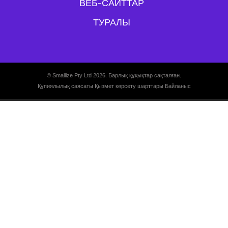
ВЕБ-САЙТТАР
ТУРАЛЫ
© Smallize Pty Ltd 2026. Барлық құқықтар сақталған.
Құпиялылық саясаты
Қызмет көрсету шарттары
Байланыс