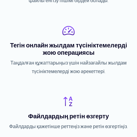
файлы енгізу пішімі бірдей болады.
Тегін онлайн жылдам түсініктемелерді
жою операциясы
Таңдалған құжаттарыңыз үшін найзағайлы жылдам
түсініктемелерді жою әрекеттері.
Файлдардың ретін өзгерту
Файлдарды қажетінше реттеңіз және ретін өзгертіңіз.