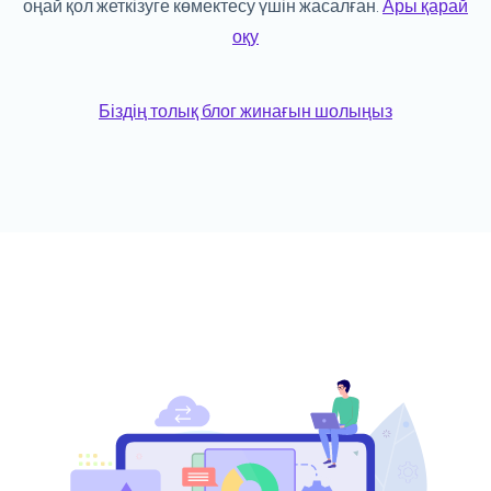
оңай қол жеткізуге көмектесу үшін жасалған.
Ары қарай
оқу
Біздің толық блог жинағын шолыңыз