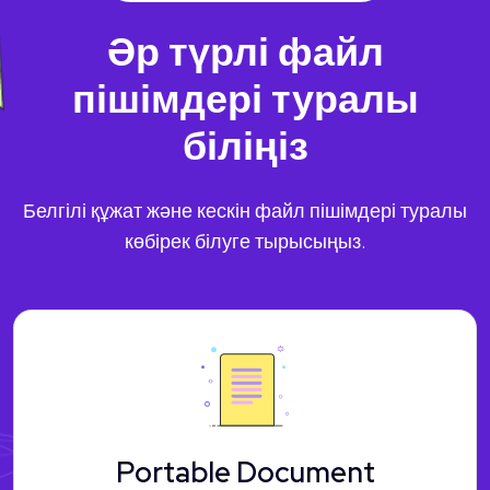
Әр түрлі файл
пішімдері туралы
біліңіз
Белгілі құжат және кескін файл пішімдері туралы
көбірек білуге тырысыңыз.
Portable Document