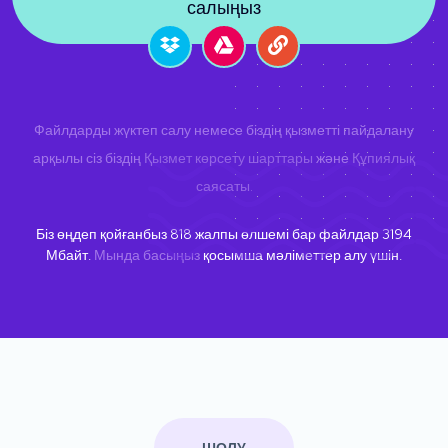
салыңыз
Файлдарды жүктеп салу немесе біздің қызметті пайдалану
арқылы сіз біздің
Қызмет көрсету шарттары
және
Құпиялық
саясаты
.
Біз өңдеп қойғанбыз
818
жалпы өлшемі бар файлдар
3194
Мбайт.
Мында басыңыз
қосымша мәліметтер алу үшін.