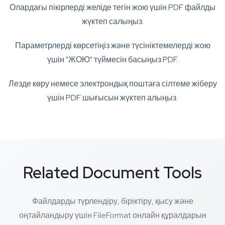
Олардағы пікірлерді желіде тегін жою үшін PDF файлды
жүктеп салыңыз.
Параметрлерді көрсетіңіз және түсініктемелерді жою
үшін "ЖОЮ" түймесін басыңыз PDF.
Лезде көру немесе электрондық поштаға сілтеме жіберу
үшін PDF шығысын жүктеп алыңыз.
Related Document Tools
Файлдарды түрлендіру, біріктіру, қысу және
оңтайландыру үшін FileFormat онлайн құралдарын