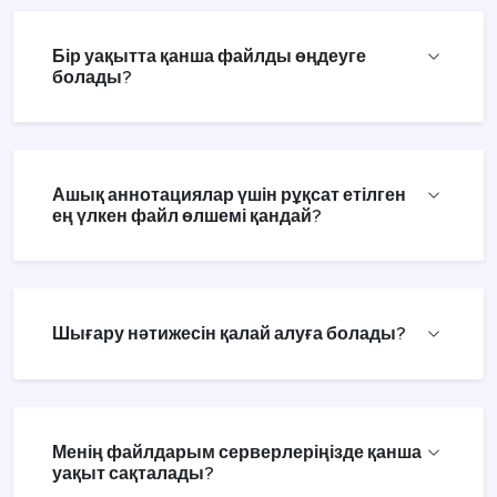
Бір уақытта қанша файлды өңдеуге
болады?
Ашық аннотациялар үшін рұқсат етілген
ең үлкен файл өлшемі қандай?
Шығару нәтижесін қалай алуға болады?
Менің файлдарым серверлеріңізде қанша
уақыт сақталады?