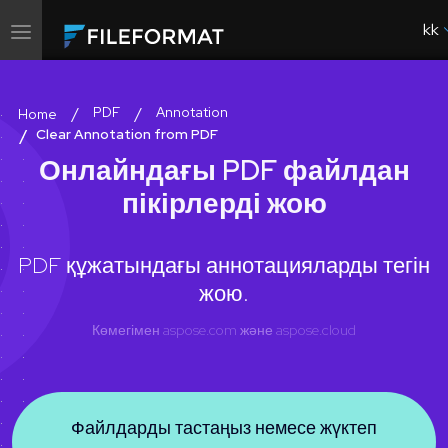
kk
Навигацияны
ауыстырып
қосу
PDF
Annotation
Home
Clear Annotation from PDF
Онлайндағы PDF файлдан
пікірлерді жою
PDF құжатындағы аннотацияларды тегін
жою.
Көмегімен
aspose.com
және
aspose.cloud
Файлдарды тастаңыз немесе жүктеп