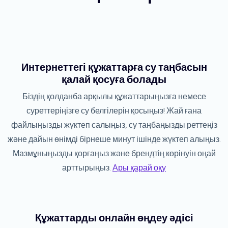
Интернеттегі құжаттарға су таңбасын
қалай қосуға болады
Біздің қолданба арқылы құжаттарыңызға немесе
суреттеріңізге су белгілерін қосыңыз! Жай ғана
файлыңызды жүктеп салыңыз, су таңбаңызды реттеңіз
және дайын өнімді бірнеше минут ішінде жүктеп алыңыз.
Мазмұныңызды қорғаңыз және брендтің көрінуін оңай
арттырыңыз.
Ары қарай оқу
Құжаттарды онлайн өңдеу әдісі