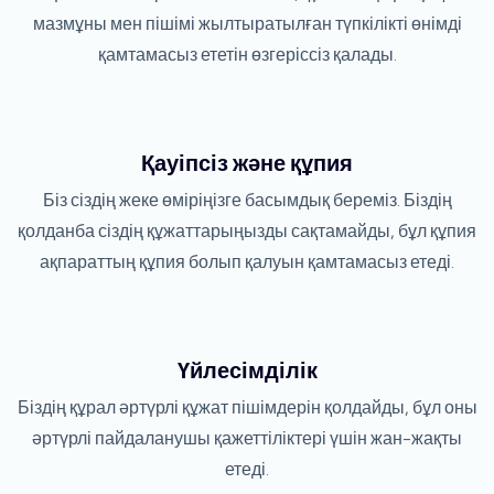
мазмұны мен пішімі жылтыратылған түпкілікті өнімді
қамтамасыз ететін өзгеріссіз қалады.
Қауіпсіз және құпия
Біз сіздің жеке өміріңізге басымдық береміз. Біздің
қолданба сіздің құжаттарыңызды сақтамайды, бұл құпия
ақпараттың құпия болып қалуын қамтамасыз етеді.
Үйлесімділік
Біздің құрал әртүрлі құжат пішімдерін қолдайды, бұл оны
әртүрлі пайдаланушы қажеттіліктері үшін жан-жақты
етеді.