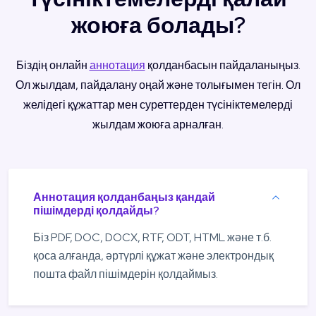
жоюға болады?
Біздің онлайн
аннотация
қолданбасын пайдаланыңыз.
Ол жылдам, пайдалану оңай және толығымен тегін. Ол
желідегі құжаттар мен суреттерден түсініктемелерді
жылдам жоюға арналған.
Аннотация қолданбаңыз қандай
пішімдерді қолдайды?
Біз PDF, DOC, DOCX, RTF, ODT, HTML және т.б.
қоса алғанда, әртүрлі құжат және электрондық
пошта файл пішімдерін қолдаймыз.