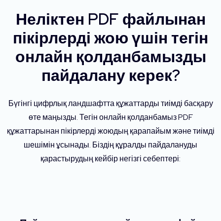
Неліктен PDF файлынан
пікірлерді жою үшін тегін
онлайн қолданбамызды
пайдалану керек?
Бүгінгі цифрлық ландшафтта құжаттарды тиімді басқару
өте маңызды. Тегін онлайн қолданбамыз PDF
құжаттарынан пікірлерді жоюдың қарапайым және тиімді
шешімін ұсынады. Біздің құралды пайдалануды
қарастырудың кейбір негізгі себептері: