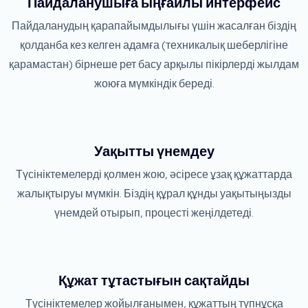
Пайдаланушыға ыңғайлы интерфейс
Пайдаланудың қарапайымдылығы үшін жасалған біздің
қолданба кез келген адамға (техникалық шеберлігіне
қарамастан) бірнеше рет басу арқылы пікірлерді жылдам
жоюға мүмкіндік береді.
Уақытты үнемдеу
Түсініктемелерді қолмен жою, әсіресе ұзақ құжаттарда
жалықтыруы мүмкін. Біздің құрал құнды уақытыңызды
үнемдей отырып, процесті жеңілдетеді.
Құжат тұтастығын сақтайды
Түсініктемелер жойылғанымен, құжаттың түпнұсқа