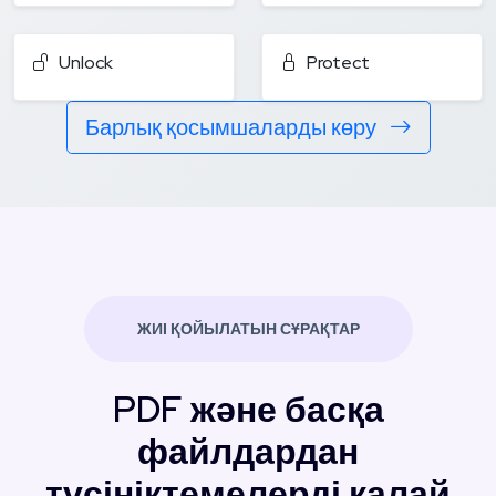
Unlock
Protect
Барлық қосымшаларды көру
ЖИІ ҚОЙЫЛАТЫН СҰРАҚТАР
PDF және басқа
файлдардан
түсініктемелерді қалай