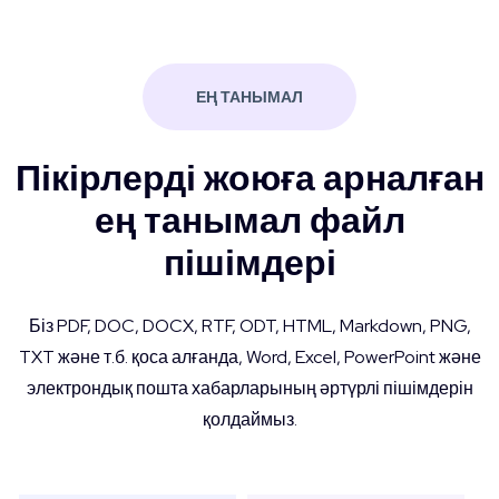
ЕҢ ТАНЫМАЛ
Пікірлерді жоюға арналған
ең танымал файл
пішімдері
Біз PDF, DOC, DOCX, RTF, ODT, HTML, Markdown, PNG,
TXT және т.б. қоса алғанда, Word, Excel, PowerPoint және
электрондық пошта хабарларының әртүрлі пішімдерін
қолдаймыз.