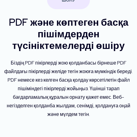
ШОЛУ
PDF және көптеген басқа
пішімдерден
түсініктемелерді өшіру
Біздің PDF пікірлерді жою қолданбасы бірнеше PDF
файлдағы пікірлерді желіде тегін жоюға мүмкіндік береді.
PDF немесе кез келген басқа қолдау көрсетілетін файл
пішіміндегі пікірлерді жойыңыз. Үшінші тарап
бағдарламалық құралын орнату қажет емес. Веб-
негізделген қолданба жылдам, сенімді, қолдануға оңай
және мүлдем тегін.