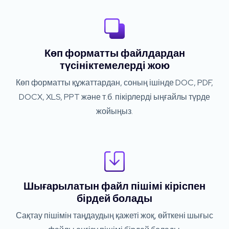
Көп форматты файлдардан
түсініктемелерді жою
Көп форматты құжаттардан, соның ішінде DOC, PDF,
DOCX, XLS, PPT және т.б. пікірлерді ыңғайлы түрде
жойыңыз.
Шығарылатын файл пішімі кіріспен
бірдей болады
Сақтау пішімін таңдаудың қажеті жоқ, өйткені шығыс