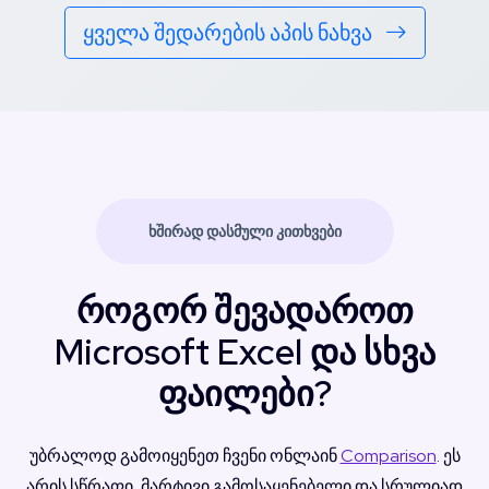
ყველა შედარების აპის ნახვა
ᲮᲨᲘᲠᲐᲓ ᲓᲐᲡᲛᲣᲚᲘ ᲙᲘᲗᲮᲕᲔᲑᲘ
როგორ შევადაროთ
Microsoft Excel და სხვა
ფაილები?
უბრალოდ გამოიყენეთ ჩვენი ონლაინ
Comparison
. ეს
არის სწრაფი, მარტივი გამოსაყენებელი და სრულიად