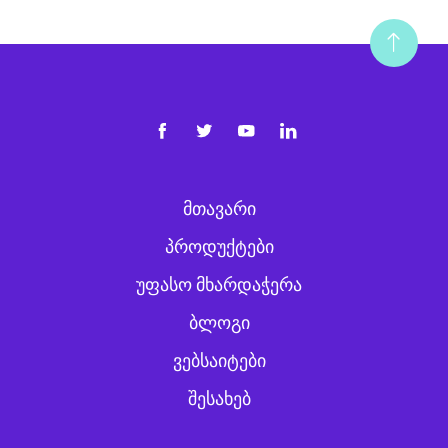
ᲛᲗᲐᲕᲐᲠᲘ
ᲞᲠᲝᲓᲣᲥᲢᲔᲑᲘ
ᲣᲤᲐᲡᲝ ᲛᲮᲐᲠᲓᲐᲭᲔᲠᲐ
ᲑᲚᲝᲒᲘ
ᲕᲔᲑᲡᲐᲘᲢᲔᲑᲘ
ᲨᲔᲡᲐᲮᲔᲑ