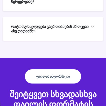
სერვერებზე?
რატომ გრძელდება გაერთიანების პროცესი
ასე დიდხანს?
ᲤᲐᲘᲚᲘᲡ ᲘᲜᲤᲝᲠᲛᲐᲪᲘᲐ
შეიტყვეთ სხვადასხვა
ფაილის ფორმატის