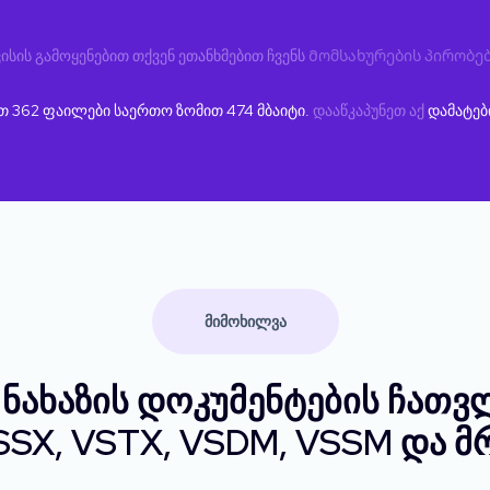
ისის გამოყენებით თქვენ ეთანხმებით ჩვენს
Მომსახურების პირობე
ეთ
362
ფაილები საერთო ზომით
474
მბაიტი.
დააწკაპუნეთ აქ
დამატებ
ᲛᲘᲛᲝᲮᲘᲚᲕᲐ
 ნახაზის დოკუმენტების ჩათვ
SSX, VSTX, VSDM, VSSM და მ