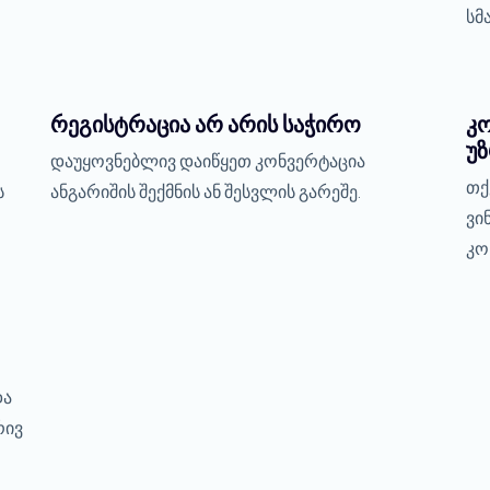
სმ
რეგისტრაცია არ არის საჭირო
კ
უ
დაუყოვნებლივ დაიწყეთ კონვერტაცია
თქ
ს
ანგარიშის შექმნის ან შესვლის გარეშე.
ვი
კო
და
რივ