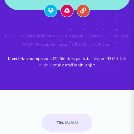
Dengan mengunggah file Anda atau menggunakan layanan kami, Anda setuju
dengan
Persyaratan Layanan
dan
Kebijakan Privasi
.
Kami telah memproses
122
file dengan total ukuran
113
MB.
Klik
di sini
untuk detail lebih lanjut.
TINJAUAN