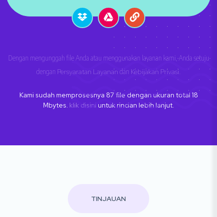
Dengan mengunggah file Anda atau menggunakan layanan kami, Anda setuju
dengan
Persyaratan Layanan
dan
Kebijakan Privasi
.
Kami sudah memprosesnya
87
file dengan ukuran total
18
Mbytes.
klik disini
untuk rincian lebih lanjut.
TINJAUAN