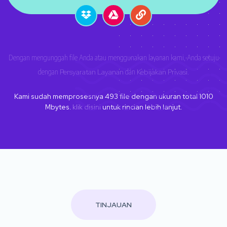
Dengan mengunggah file Anda atau menggunakan layanan kami, Anda setuju
dengan
Persyaratan Layanan
dan
Kebijakan Privasi
.
Kami sudah memprosesnya
493
file dengan ukuran total
1010
Mbytes.
klik disini
untuk rincian lebih lanjut.
TINJAUAN