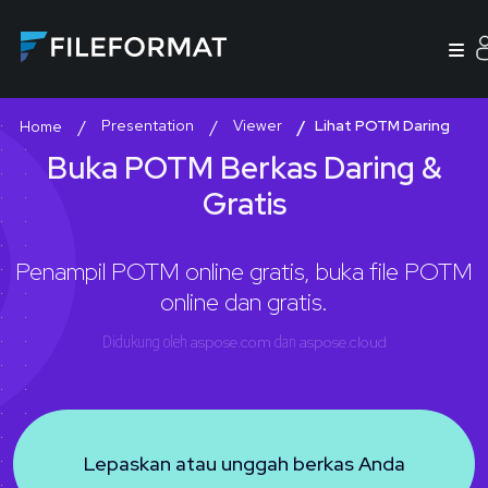
Presentation
Viewer
Lihat POTM Daring
Home
Buka POTM Berkas Daring &
Gratis
Penampil POTM online gratis, buka file POTM
online dan gratis.
Didukung oleh
aspose.com
dan
aspose.cloud
Lepaskan atau unggah berkas Anda