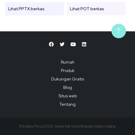
Lihat PPTX berkas
Lihat POT berkas
Rumah
Produk
Dukungan Gratis
Blog
Situs web
Tentang
© Smallize Pty Ltd 2026. Seluruh Hak Cipta Dilindungi Undang-Undang.