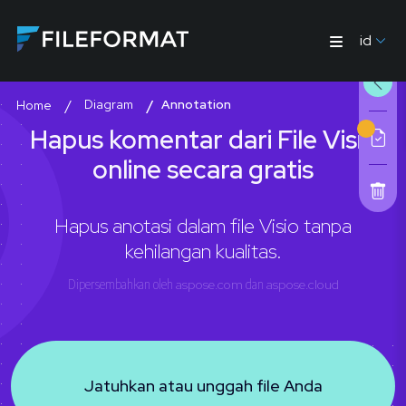
id
Diagram
Annotation
Home
Hapus komentar dari File Visio
online secara gratis
Hapus anotasi dalam file Visio tanpa
kehilangan kualitas.
Dipersembahkan oleh
aspose.com
dan
aspose.cloud
Jatuhkan atau unggah file Anda