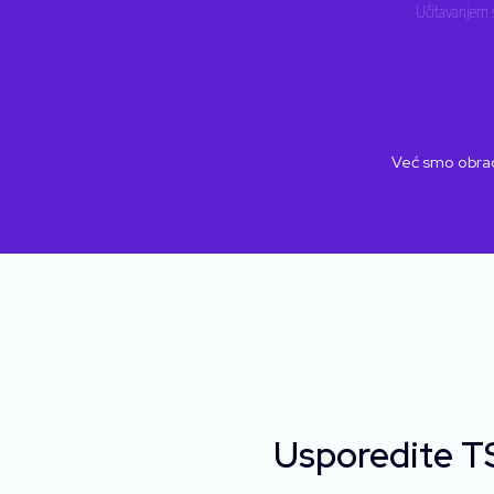
Učitavanjem s
Već smo obrad
Usporedite T