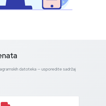
enata
ijagramskih datoteka — usporedite sadržaj