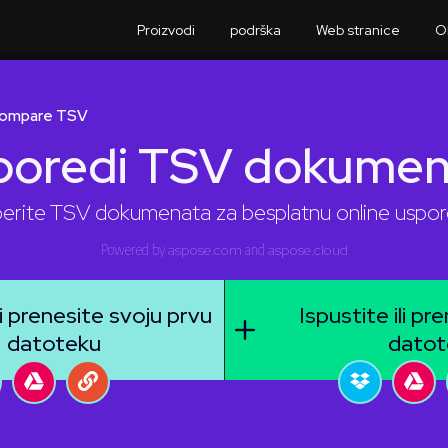
Proizvodi
podrška
Web stranice
O
ompare TSV
poredi TSV dokumen
rite TSV dokumenata za besplatnu online uspo
Powered by
aspose.com
and
aspose.cloud
li prenesite svoju prvu
Ispustite ili p
datoteku
datot