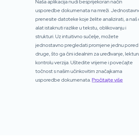
Naša aplikacija nudi besprijekoran način
usporedbe dokumenata na mreži. Jednostavn
prenesite datoteke koje želite analizirati, a naš
alat istaknuti razlike u tekstu, oblikovanju i
strukturi. Uz intuitivno sučelje, možete
jednostavno pregledati promjene jednu pored
druge, što ga čini idealnim za uređivanje, lekturu
kontrolu verzija. Uštedite vrijeme i povećajte
točnost s našim učinkovitim značajkama
usporedbe dokumenata.
Pročitajte više