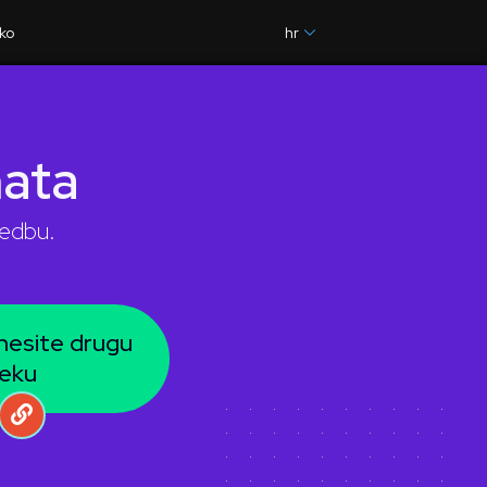
ko
hr
ata
redbu.
renesite drugu
eku