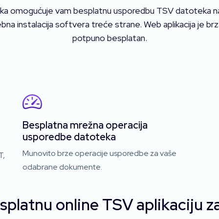
ka omogućuje vam besplatnu usporedbu TSV datoteka na m
a instalacija softvera treće strane. Web aplikacija je brza
potpuno besplatan.
Besplatna mrežna operacija
usporedbe datoteka
Munovito brze operacije usporedbe za vaše
T,
odabrane dokumente.
esplatnu online TSV aplikaciju