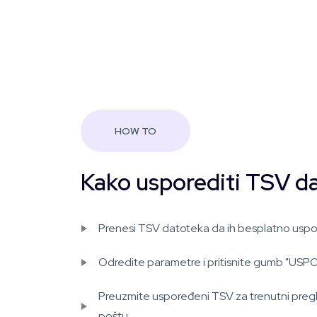
HOW TO
Kako usporediti TSV d
Prenesi TSV datoteka da ih besplatno uspor
Odredite parametre i pritisnite gumb "USP
Preuzmite uspoređeni TSV za trenutni pregle
poštu.