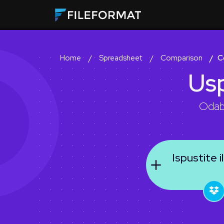
Spreadsheet
Comparison
C
Home
Us
Odabe
Ispustite i