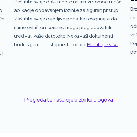
Zaštitite svoje dokumente na mreži pomoću naše
Brz
o
aplikacije dodavanjem lozinke za siguran pristup.
mre
 će
Zaštitite svoje osjetljive podatke i osigurajte da
odr
samo ovlašteni korisnici mogu pregledavati ili
važ
uređivati ​​vaše datoteke. Neka vaši dokumenti
Po
budu sigurni i dostupni s lakoćom.
Pročitajte više
po
 i
Pregledajte našu cijelu zbirku blogova