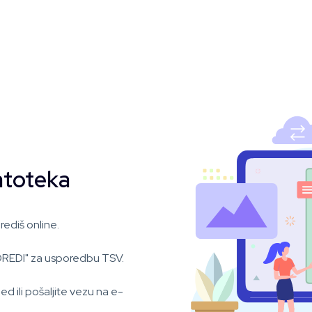
atoteka
ediš online.
OREDI" za usporedbu TSV.
d ili pošaljite vezu na e-