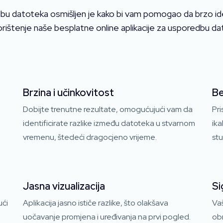
bu datoteka osmišljen je kako bi vam pomogao da brzo iden
orištenje naše besplatne online aplikacije za usporedbu da
Brzina i učinkovitost
Be
Dobijte trenutne rezultate, omogućujući vam da
Pr
identificirate razlike između datoteka u stvarnom
ika
vremenu, štedeći dragocjeno vrijeme.
st
Jasna vizualizacija
Si
ući
Aplikacija jasno ističe razlike, što olakšava
Vaš
uočavanje promjena i uređivanja na prvi pogled.
obr