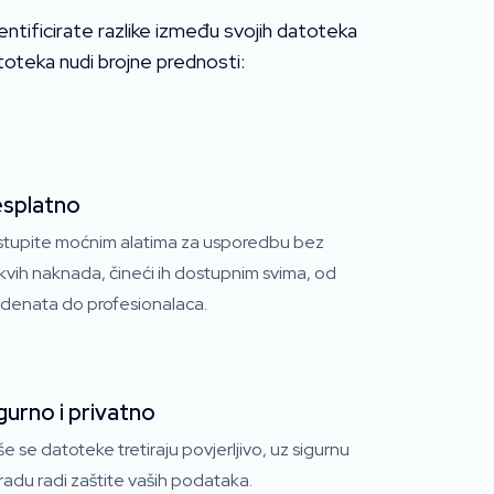
tificirate razlike između svojih datoteka
toteka nudi brojne prednosti:
splatno
istupite moćnim alatima za usporedbu bez
kvih naknada, čineći ih dostupnim svima, od
udenata do profesionalaca.
gurno i privatno
e se datoteke tretiraju povjerljivo, uz sigurnu
adu radi zaštite vaših podataka.