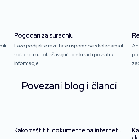
Pogodan za suradnju
Re
ili
Lako podijelite rezultate usporedbe s kolegama ili
Apl
suradnicima, olakšavajući timski rad i povratne
pov
informacije.
za
Povezani blog i članci
i
Kako zaštititi dokumente na internetu
Ka
do