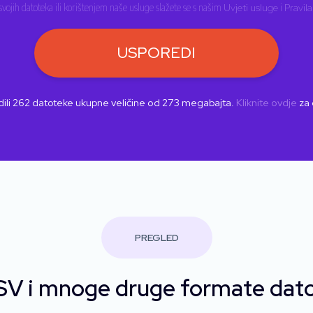
vojih datoteka ili korištenjem naše usluge slažete se s našim
Uvjeti usluge
i
Pravila
USPOREDI
ili
262
datoteke ukupne veličine od
273
megabajta.
Kliknite ovdje
za 
PREGLED
SV i mnoge druge formate dato