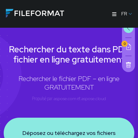
FR
0
Rechercher du texte dans PDF
fichier en ligne gratuitement
Rechercher le fichier PDF – en ligne
GRATUITEMENT
Propulsé par
aspose.com
et
aspose.cloud
Déposez ou téléchargez vos fichiers