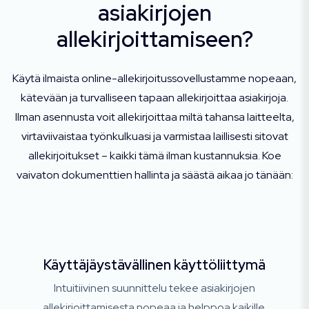
asiakirjojen
allekirjoittamiseen?
Käytä ilmaista online-allekirjoitussovellustamme nopeaan,
kätevään ja turvalliseen tapaan allekirjoittaa asiakirjoja.
Ilman asennusta voit allekirjoittaa miltä tahansa laitteelta,
virtaviivaistaa työnkulkuasi ja varmistaa laillisesti sitovat
allekirjoitukset – kaikki tämä ilman kustannuksia. Koe
vaivaton dokumenttien hallinta ja säästä aikaa jo tänään:
Käyttäjäystävällinen käyttöliittymä
Intuitiivinen suunnittelu tekee asiakirjojen
allekirjoittamisesta nopeaa ja helppoa kaikille.