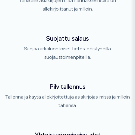
Tarkkaile asiakirjojen tilaa nähdäksesi kuka on
allekirjoittanut ja milloin.
Suojattu salaus
Suojaa arkaluontoiset tietosi edistyneillä
suojaustoimenpiteillä.
Pilvitallennus
Tallenna ja käytä allekirjoitettuja asiakirjojasi missä ja milloin
tahansa.