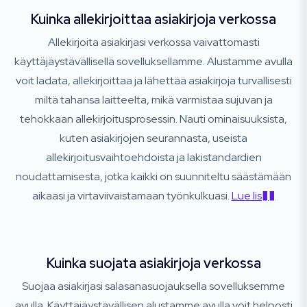
Kuinka allekirjoittaa asiakirjoja verkossa
Allekirjoita asiakirjasi verkossa vaivattomasti
käyttäjäystävällisellä sovelluksellamme. Alustamme avulla
voit ladata, allekirjoittaa ja lähettää asiakirjoja turvallisesti
miltä tahansa laitteelta, mikä varmistaa sujuvan ja
tehokkaan allekirjoitusprosessin. Nauti ominaisuuksista,
kuten asiakirjojen seurannasta, useista
allekirjoitusvaihtoehdoista ja lakistandardien
noudattamisesta, jotka kaikki on suunniteltu säästämään
aikaasi ja virtaviivaistamaan työnkulkuasi.
Lue lis��
Kuinka suojata asiakirjoja verkossa
Suojaa asiakirjasi salasanasuojauksella sovelluksemme
avulla. Käyttäjäystävällisen alustamme avulla voit helposti