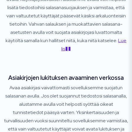
lisätä tiedostoihisi salasanasuojauksen ja varmistaa, että
vain valtuutetut käyttäjät pääsevät käsiksi arkaluonteisiin
tietoihin. Vahvan salauksen ja muokattavien salasana-
asetusten avulla voit suojata asiakirjojasi luvattomalta
käytöltä samalla kun hallitset niitä, kuka niitä katselee.
Lue
lis��
Asiakirjojen lukituksen avaaminen verkossa
Avaa asiakirjasi vaivattomasti sovelluksemme suojatun
salasanan avulla. Jos olet suojannut tiedostosi salasanalla,
alustamme avulla voit helposti syöttää oikeat
tunnistetiedot pääsyä varten. Yksinkertaisuuden ja
turvallisuuden vuoksi suunniteltu sovelluksemme varmistaa,
että vain valtuutetut käyttäjät voivat avata lukituksen ja