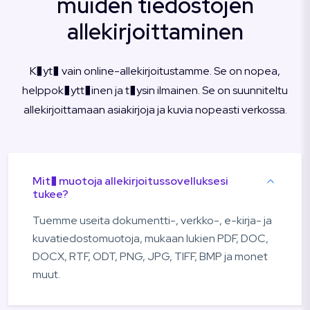
muiden tiedostojen
allekirjoittaminen
K�yt� vain online-allekirjoitustamme. Se on nopea,
helppok�ytt�inen ja t�ysin ilmainen. Se on suunniteltu
allekirjoittamaan asiakirjoja ja kuvia nopeasti verkossa.
Mit� muotoja allekirjoitussovelluksesi
tukee?
Tuemme useita dokumentti-, verkko-, e-kirja- ja
kuvatiedostomuotoja, mukaan lukien PDF, DOC,
DOCX, RTF, ODT, PNG, JPG, TIFF, BMP ja monet
muut.