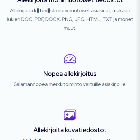
Allekirjoita monimuotoiset tiedostot
Allekirjoita k�tev�sti monimuotoiset asiakirjat, mukaan
lukien DOC, PDF, DOCX, PNG, JPG, HTML, TXT ja monet
muut.
Nopea allekirjoitus
Salamannopea merkkitoiminto valituille asiakirjoille.
Allekirjoita kuvatiedostot