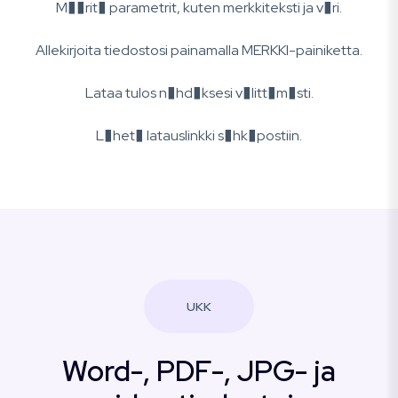
M��rit� parametrit, kuten merkkiteksti ja v�ri.
Allekirjoita tiedostosi painamalla MERKKI-painiketta.
Lataa tulos n�hd�ksesi v�litt�m�sti.
L�het� latauslinkki s�hk�postiin.
UKK
Word-, PDF-, JPG- ja