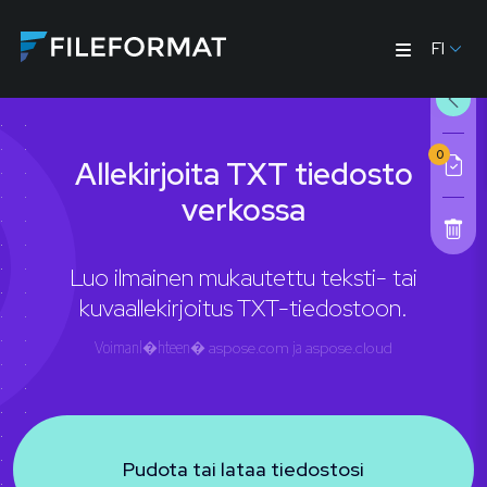
FI
0
Allekirjoita TXT tiedosto
verkossa
Luo ilmainen mukautettu teksti- tai
kuvaallekirjoitus TXT-tiedostoon.
Voimanl�hteen�
aspose.com
ja
aspose.cloud
Pudota tai lataa tiedostosi