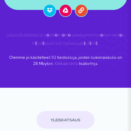
Lataamalla tiedostosi tai k�ytt�m�ll� palveluamme hyv�ksyt meid�n
K�ytt�ehdot
and
Tietosuojak�yt�nt�
.
Olemme jo käsitelleet
93
tiedostoja, joiden kokonaiskoko on
28
Mbytes.
Klikkaa tästä
lisätietoja.
YLEISKATSAUS