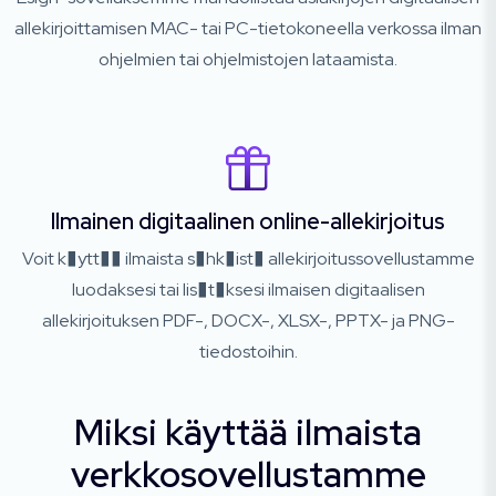
allekirjoittamisen MAC- tai PC-tietokoneella verkossa ilman
ohjelmien tai ohjelmistojen lataamista.
Ilmainen digitaalinen online-allekirjoitus
Voit k�ytt�� ilmaista s�hk�ist� allekirjoitussovellustamme
luodaksesi tai lis�t�ksesi ilmaisen digitaalisen
allekirjoituksen PDF-, DOCX-, XLSX-, PPTX- ja PNG-
tiedostoihin.
Miksi käyttää ilmaista
verkkosovellustamme