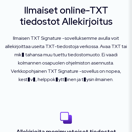
Ilmaiset online-TXT
tiedostot Allekirjoitus
Ilmaisen TXT Signature -sovelluksemme avulla voit
allekirjoittaa useita TXT-tiedostoja verkossa. Avaa TXT tai
mik� tahansa muu tuettu tiedostomuoto. Ei vaadi
kolmannen osapuolen ohjelmiston asennusta.
Verkkopohjainen TXT Signature -sovellus on nopea,
kest�v�, helppok�ytt�inen ja t�ysin ilmainen.