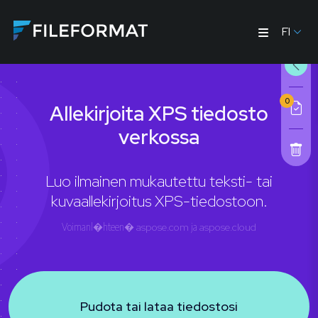
FI
0
Allekirjoita XPS tiedosto
verkossa
Luo ilmainen mukautettu teksti- tai
kuvaallekirjoitus XPS-tiedostoon.
Voimanl�hteen�
aspose.com
ja
aspose.cloud
Pudota tai lataa tiedostosi