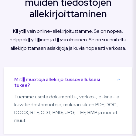
muiden tiedostojen
allekirjoittaminen
K�yt� vain online-allekirjoitustamme. Se on nopea,
helppok�ytt�inen ja t�ysin ilmainen. Se on suunniteltu
allekirjoittamaan asiakirjoja ja kuvia nopeasti verkossa.
Mit� muotoja allekirjoitussovelluksesi
tukee?
Tuemme useita dokumentti-, verkko-, e-kirja- ja
kuvatiedostomuotoja, mukaan lukien PDF, DOC,
DOCX, RTF, ODT, PNG, JPG, TIFF, BMP ja monet
muut.