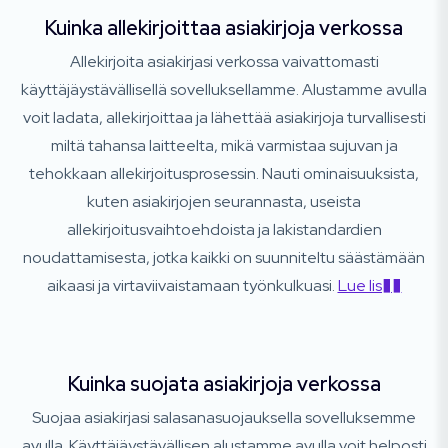
Kuinka allekirjoittaa asiakirjoja verkossa
Allekirjoita asiakirjasi verkossa vaivattomasti
käyttäjäystävällisellä sovelluksellamme. Alustamme avulla
voit ladata, allekirjoittaa ja lähettää asiakirjoja turvallisesti
miltä tahansa laitteelta, mikä varmistaa sujuvan ja
tehokkaan allekirjoitusprosessin. Nauti ominaisuuksista,
kuten asiakirjojen seurannasta, useista
allekirjoitusvaihtoehdoista ja lakistandardien
noudattamisesta, jotka kaikki on suunniteltu säästämään
aikaasi ja virtaviivaistamaan työnkulkuasi.
Lue lis��
Kuinka suojata asiakirjoja verkossa
Suojaa asiakirjasi salasanasuojauksella sovelluksemme
avulla. Käyttäjäystävällisen alustamme avulla voit helposti