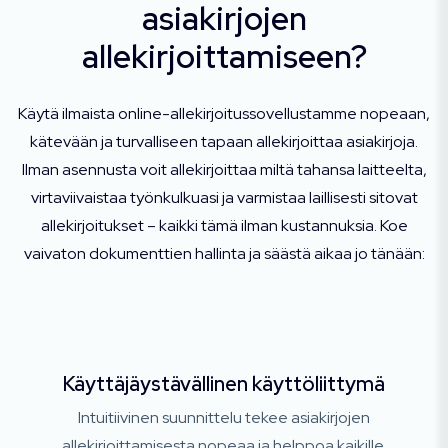
asiakirjojen
allekirjoittamiseen?
Käytä ilmaista online-allekirjoitussovellustamme nopeaan,
kätevään ja turvalliseen tapaan allekirjoittaa asiakirjoja.
Ilman asennusta voit allekirjoittaa miltä tahansa laitteelta,
virtaviivaistaa työnkulkuasi ja varmistaa laillisesti sitovat
allekirjoitukset – kaikki tämä ilman kustannuksia. Koe
vaivaton dokumenttien hallinta ja säästä aikaa jo tänään:
Käyttäjäystävällinen käyttöliittymä
Intuitiivinen suunnittelu tekee asiakirjojen
allekirjoittamisesta nopeaa ja helppoa kaikille.