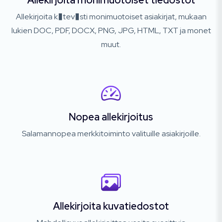
Allekirjoita monimuotoiset tiedostot
Allekirjoita k�tev�sti monimuotoiset asiakirjat, mukaan
lukien DOC, PDF, DOCX, PNG, JPG, HTML, TXT ja monet
muut.
Nopea allekirjoitus
Salamannopea merkkitoiminto valituille asiakirjoille.
Allekirjoita kuvatiedostot