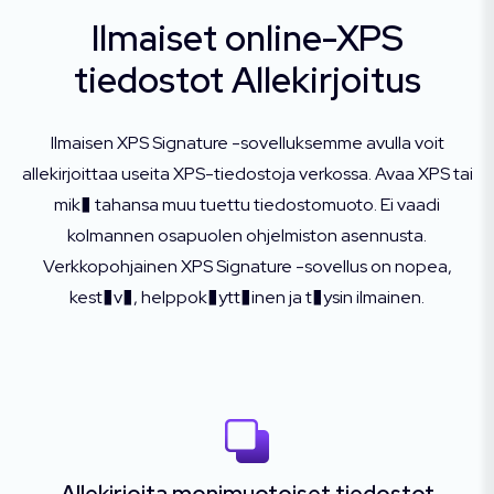
Ilmaiset online-XPS
tiedostot Allekirjoitus
Ilmaisen XPS Signature -sovelluksemme avulla voit
allekirjoittaa useita XPS-tiedostoja verkossa. Avaa XPS tai
mik� tahansa muu tuettu tiedostomuoto. Ei vaadi
kolmannen osapuolen ohjelmiston asennusta.
Verkkopohjainen XPS Signature -sovellus on nopea,
kest�v�, helppok�ytt�inen ja t�ysin ilmainen.