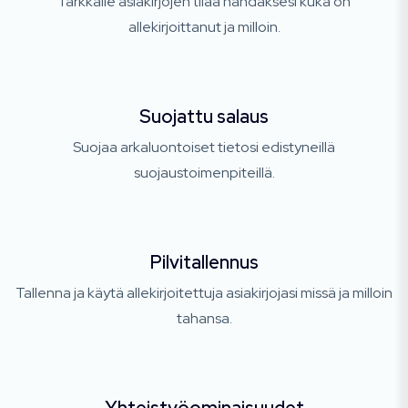
Tarkkaile asiakirjojen tilaa nähdäksesi kuka on
allekirjoittanut ja milloin.
Suojattu salaus
Suojaa arkaluontoiset tietosi edistyneillä
suojaustoimenpiteillä.
Pilvitallennus
Tallenna ja käytä allekirjoitettuja asiakirjojasi missä ja milloin
tahansa.