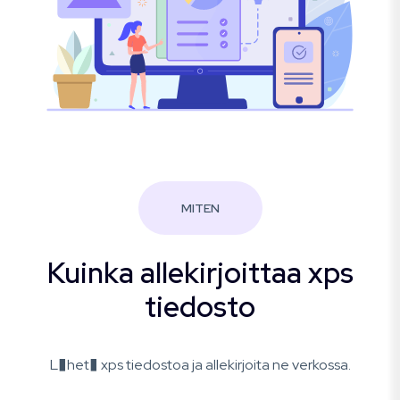
MITEN
Kuinka allekirjoittaa xps
tiedosto
L�het� xps tiedostoa ja allekirjoita ne verkossa.