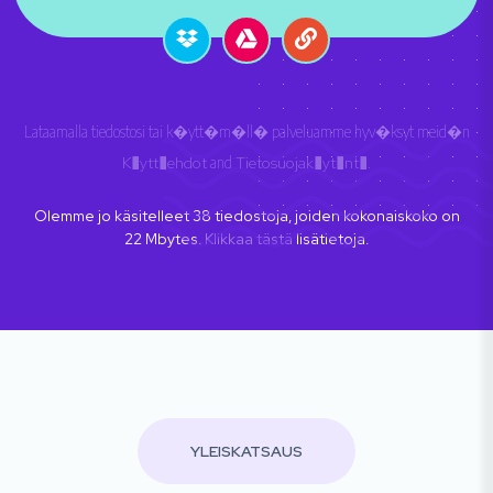
Lataamalla tiedostosi tai k�ytt�m�ll� palveluamme hyv�ksyt meid�n
K�ytt�ehdot
and
Tietosuojak�yt�nt�
.
Olemme jo käsitelleet
38
tiedostoja, joiden kokonaiskoko on
22
Mbytes.
Klikkaa tästä
lisätietoja.
YLEISKATSAUS