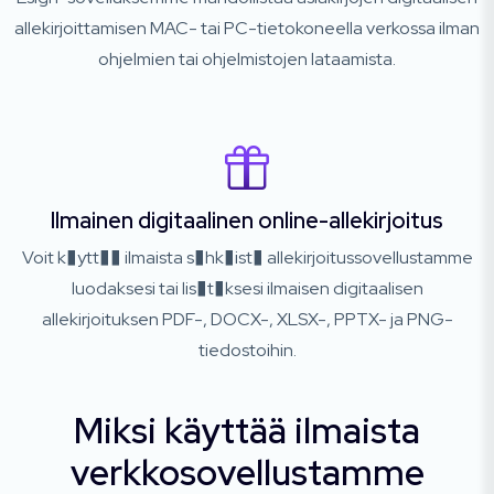
allekirjoittamisen MAC- tai PC-tietokoneella verkossa ilman
ohjelmien tai ohjelmistojen lataamista.
Ilmainen digitaalinen online-allekirjoitus
Voit k�ytt�� ilmaista s�hk�ist� allekirjoitussovellustamme
luodaksesi tai lis�t�ksesi ilmaisen digitaalisen
allekirjoituksen PDF-, DOCX-, XLSX-, PPTX- ja PNG-
tiedostoihin.
Miksi käyttää ilmaista
verkkosovellustamme