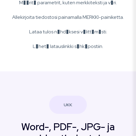
M��rit� parametrit, kuten merkkiteksti ja v�ri.
Allekirjoita tiedostosi painamalla MERKKI-painiketta.
Lataa tulos n�hd�ksesi v�litt�m�sti.
L�het� latauslinkki s�hk�postiin.
UKK
Word-, PDF-, JPG- ja