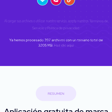
Al cargar sus archivos o utilizar nuestro servicio, acepta nuestros
Términos de
Servicio
y
Política de privacidad
.
Ya hemos procesado
397
archivos con un tamaño total de
3205
MB.
Haz clic aquí
RESUMEN
Aplicación gratuita de marca