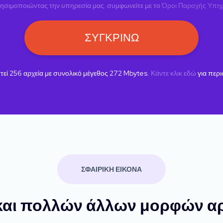
ρησιμοποιώντας την υπηρεσία μας, συμφωνείτε με το
Όροι Παροχής Υπη
ΣΥΓΚΡΙΝΩ
τεί
256
αρχεία με συνολικό μέγεθος
272
Mbytes.
Κάντε κλικ εδώ
για περι
ΣΦΑΙΡΙΚΗ ΕΙΚΟΝΑ
και πολλών άλλων μορφών αρ