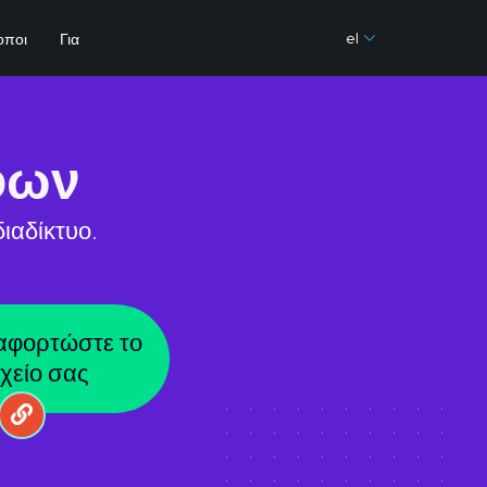
el
οποι
Για
φων
ιαδίκτυο.
αφορτώστε το
χείο σας