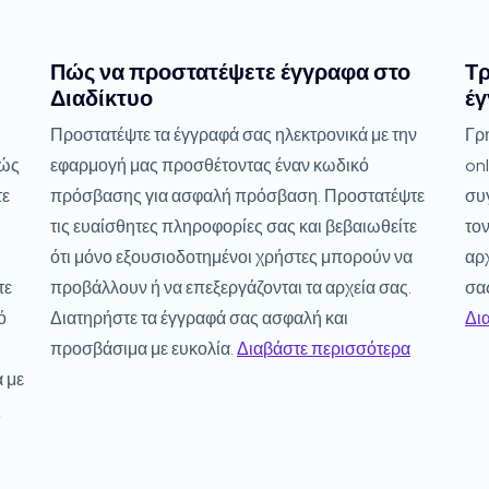
Πώς να προστατέψετε έγγραφα στο
Τρ
Διαδίκτυο
έγ
Προστατέψτε τα έγγραφά σας ηλεκτρονικά με την
Γρ
λώς
εφαρμογή μας προσθέτοντας έναν κωδικό
onl
τε
πρόσβασης για ασφαλή πρόσβαση. Προστατέψτε
συγ
τις ευαίσθητες πληροφορίες σας και βεβαιωθείτε
το
ότι μόνο εξουσιοδοτημένοι χρήστες μπορούν να
αρ
τε
προβάλλουν ή να επεξεργάζονται τα αρχεία σας.
σα
ό
Διατηρήστε τα έγγραφά σας ασφαλή και
Δι
προσβάσιμα με ευκολία.
Διαβάστε περισσότερα
α με
ς