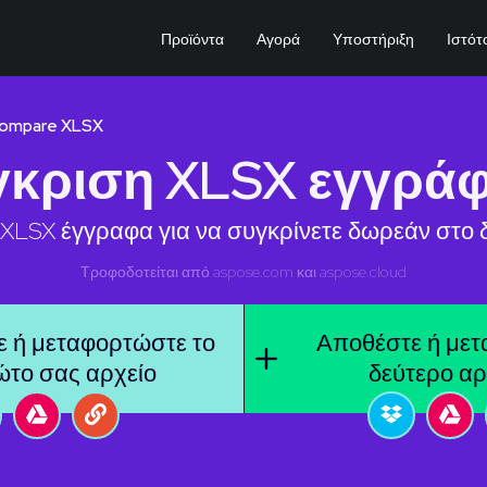
Προϊόντα
Αγορά
Υποστήριξη
Ιστότ
ompare XLSX
γκριση XLSX εγγρά
 XLSX έγγραφα για να συγκρίνετε δωρεάν στο δ
Τροφοδοτείται από
aspose.com
και
aspose.cloud
 ή μεταφορτώστε το
Αποθέστε ή μετ
το σας αρχείο
δεύτερο αρ