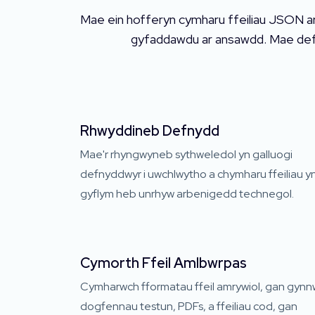
Mae ein hofferyn cymharu ffeiliau JSON ar-l
gyfaddawdu ar ansawdd. Mae defny
Rhwyddineb Defnydd
Mae'r rhyngwyneb sythweledol yn galluogi
defnyddwyr i uwchlwytho a chymharu ffeiliau y
gyflym heb unrhyw arbenigedd technegol.
Cymorth Ffeil Amlbwrpas
Cymharwch fformatau ffeil amrywiol, gan gynn
dogfennau testun, PDFs, a ffeiliau cod, gan