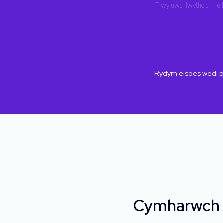
Trwy uwchlwytho'ch ffeil
Rydym eisoes wedi 
Cymharwch JS