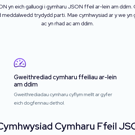
ON yn eich galluogi i gymharu JSON ffeil ar-lein am dd
sod meddalwedd trydydd parti. Mae cymhwysiad ar y we yn 
ac yn rhad ac am ddim.
Gweithrediad cymharu ffeiliau ar-lein
am ddim
Gweithrediadau cymharu cyflym mellt ar gyfer
eich dogfennau dethol.
Cymhwysiad Cymharu Ffeil JS