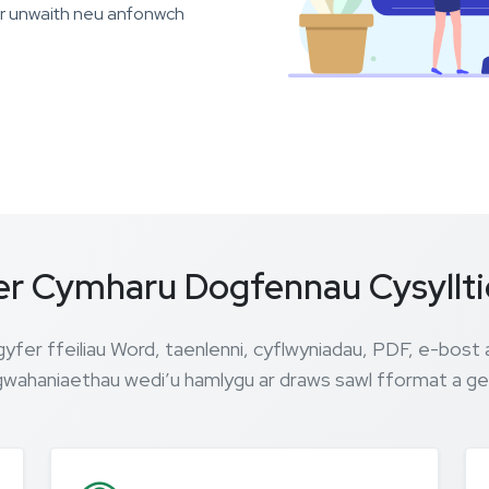
r unwaith neu anfonwch
er Cymharu Dogfennau Cysyllti
gyfer ffeiliau Word, taenlenni, cyflwyniadau, PDF, e-bos
wahaniaethau wedi’u hamlygu ar draws sawl fformat a ge