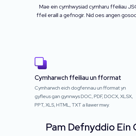
Mae ein cymhwysiad cymharu ffeiliau JS
ffeil eraill a gefnogir. Nid oes angen go
Cymharwch ffeiliau un fformat
Cymharwch eich dogfennau un fformat yn
gyfleus gan gynnwys DOC, PDF, DOCX, XLSX,
PPT, XLS, HTML, TXT a llawer mwy.
Pam Defnyddio Ein 