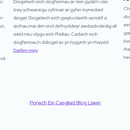
ru
Diogelwch eich dogfennau ar-lein gyda'n cais
Ch
trwy ychwanegu cyfrinair ar gyfer mynediad
dog
in
diogel. Diogelwch eich gwybodaeth sensitif a
ei
un,
sicrhau mai dim ond defnyddwyr awdurdodedig all
ga
weld neu olygu eich ffeiliau. Cadwch eich
bwy
dogfennau'n ddiogel ac yn hygyrch yn rhwydd.
rh
Darllen mwy
he
oli
Porwch Ein Casgliad Blog Llawn