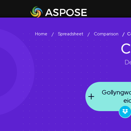
Spreadsheet
Comparison
C
Home
C
De
Gollyngw
ei