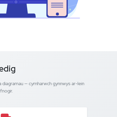
edig
t a diagramau — cymharwch gynnwys ar-lein
fnogir.