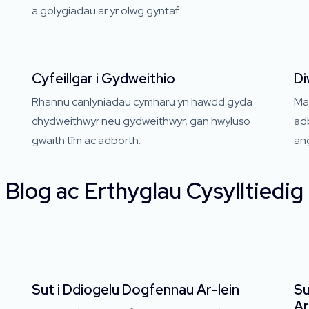
a golygiadau ar yr olwg gyntaf.
Cyfeillgar i Gydweithio
Di
Rhannu canlyniadau cymharu yn hawdd gyda
Mae
chydweithwyr neu gydweithwyr, gan hwyluso
adb
gwaith tîm ac adborth.
an
Blog ac Erthyglau Cysylltiedig
Sut i Ddiogelu Dogfennau Ar-lein
Su
Ar