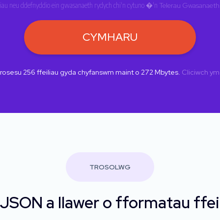
iau neu ddefnyddio ein gwasanaeth rydych chi'n cytuno �'n
Telerau Gwasanaeth
CYMHARU
prosesu
256
ffeiliau gyda chyfanswm maint o
272
Mbytes.
Cliciwch ym
TROSOLWG
ON a llawer o fformatau ffeil e