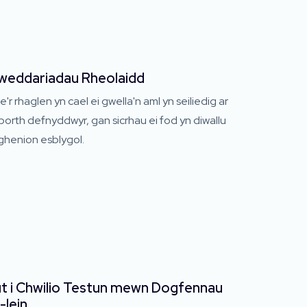
weddariadau Rheolaidd
'r rhaglen yn cael ei gwella'n aml yn seiliedig ar
orth defnyddwyr, gan sicrhau ei fod yn diwallu
ghenion esblygol.
t i Chwilio Testun mewn Dogfennau
-lein