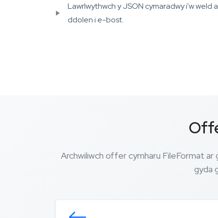
Lawrlwythwch y JSON cymaradwy i'w weld a
ddolen i e-bost.
Off
Archwiliwch offer cymharu FileFormat ar 
gyda g