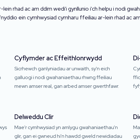
ein rhad ac am ddim wedi'i gynllunio i'ch helpu i nodi gwa
ddio ein cymhwysiad cymharu ffeiliau ar-lein rhad ac am d
Cyflymder ac Effeithlonrwydd
Di
Sicrhewch ganlyniadau ar unwaith, sy'n eich
Cy
n
galluogi i nodi gwahaniaethau rhwng ffeiliau
ffi
mewn amser real, gan arbed amser gwerthfawr.
fyf
Delweddu Clir
Di
wys
Mae'r cymhwysiad yn amlygu gwahaniaethau'n
Mae
glir, gan ei gwneud hi'n hawdd gweld newidiadau
gyd