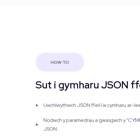
HOW TO
Sut i gymharu JSON ffe
Uwchlwythwch JSON ffeil i'w cymharu ar-lei
Nodwch y paramedrau a gwasgwch y "CYM
JSON.