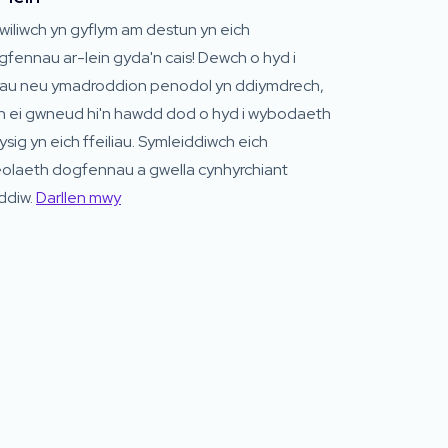
wiliwch yn gyflym am destun yn eich
fennau ar-lein gyda'n cais! Dewch o hyd i
riau neu ymadroddion penodol yn ddiymdrech,
n ei gwneud hi'n hawdd dod o hyd i wybodaeth
sig yn eich ffeiliau. Symleiddiwch eich
eolaeth dogfennau a gwella cynhyrchiant
ddiw.
Darllen mwy