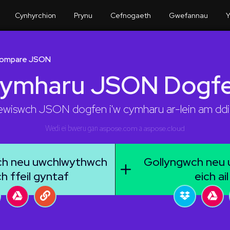
Cynhyrchion
Prynu
Cefnogaeth
Gwefannau
Y
ompare JSON
ymharu JSON Dogf
wiswch JSON dogfen i'w cymharu ar-lein am dd
Wedi ei bweru gan
aspose.com
a
aspose.cloud
ch neu uwchlwythwch
Gollyngwch neu
ch ffeil gyntaf
eich ail