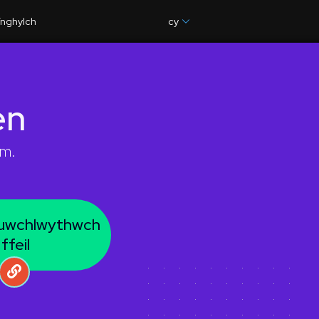
nghylch
cy
en
im.
 uwchlwythwch
 ffeil