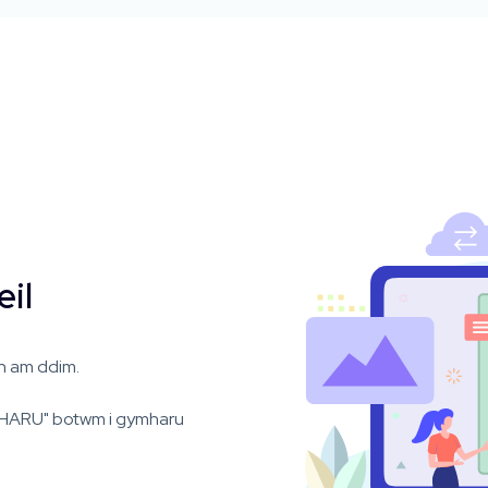
il
n am ddim.
HARU" botwm i gymharu