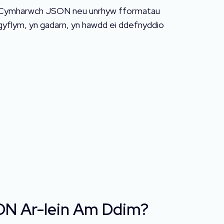
im. Cymharwch JSON neu unrhyw fformatau
gyflym, yn gadarn, yn hawdd ei ddefnyddio
ON Ar-lein Am Ddim?