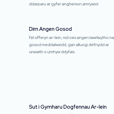
ddarparu ar gyfer anghenion amrywiol.
Dim Angen Gosod
Fel offeryn ar-lein, nid oes angen lawrlwytho na
gosod meddalwedd, gan alluogi defnydd ar
unwaith o unrhyw ddyfais.
Sut i Gymharu Dogfennau Ar-lein