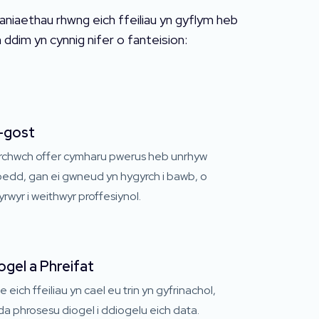
haniaethau rhwng eich ffeiliau yn gyflym heb
dim yn cynnig nifer o fanteision:
-gost
rchwch offer cymharu pwerus heb unrhyw
oedd, gan ei gwneud yn hygyrch i bawb, o
yrwyr i weithwyr proffesiynol.
ogel a Phreifat
 eich ffeiliau yn cael eu trin yn gyfrinachol,
a phrosesu diogel i ddiogelu eich data.