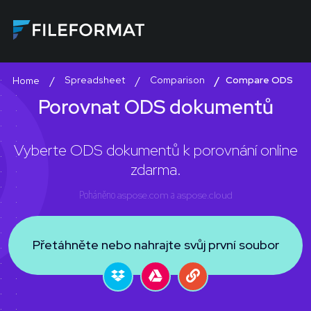
Spreadsheet
Comparison
Compare ODS
Home
Porovnat ODS dokumentů
Vyberte ODS dokumentů k porovnání online
zdarma.
Poháněno
aspose.com
a
aspose.cloud
Přetáhněte nebo nahrajte svůj první soubor