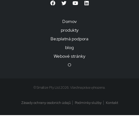
Domov
produkty
Bezplatná podpora
blog
Webové stránky
O
© Smallize Pty Ltd 2026. Všechna práva vyhrazena.
Zásady ochrany osobních údajů
Podmínky služby
Kontakt