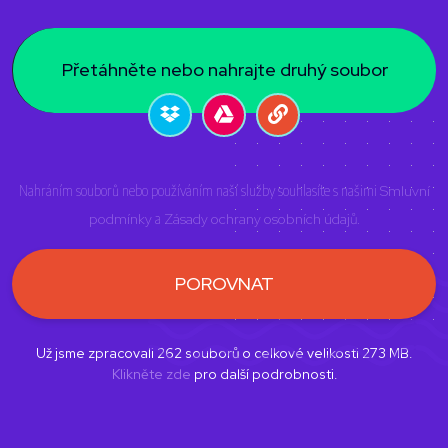
Přetáhněte nebo nahrajte druhý soubor
Nahráním souborů nebo používáním naší služby souhlasíte s našimi
Smluvní
podmínky
a
Zásady ochrany osobních údajů
.
POROVNAT
Už jsme zpracovali
262
souborů o celkové velikosti
273
MB.
Klikněte zde
pro další podrobnosti.