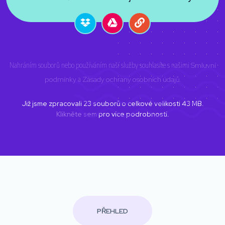
Nahráním souborů nebo používáním naší služby souhlasíte s našimi
Smluvní
podmínky
a
Zásady ochrany osobních údajů
.
Již jsme zpracovali
23
souborů o celkové velikosti
43
MB.
Klikněte sem
pro více podrobností.
PŘEHLED