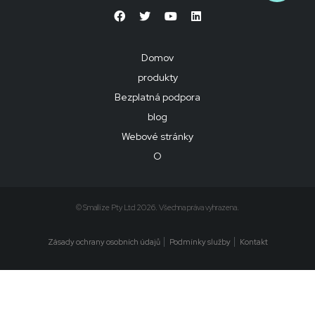
Domov
produkty
Bezplatná podpora
blog
Webové stránky
O
© Smallize Pty Ltd 2026. Všechna práva vyhrazena.
Zásady ochrany osobních údajů
Podmínky služby
Kontakt