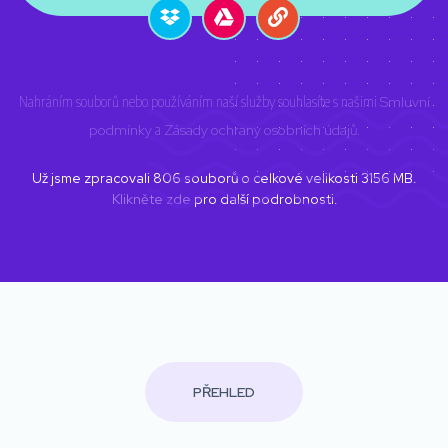
Nahráním souborů nebo používáním naší služby souhlasíte s našimi
Smluvní
podmínky
a
Zásady ochrany osobních údajů
.
Už jsme zpracovali
806
souborů o celkové velikosti
3156
MB.
Klikněte zde
pro další podrobnosti.
PŘEHLED