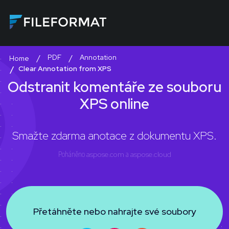
PDF
Annotation
Home
Clear Annotation from XPS
Odstranit komentáře ze souboru
XPS online
Smažte zdarma anotace z dokumentu XPS.
Poháněno
aspose.com
a
aspose.cloud
Přetáhněte nebo nahrajte své soubory