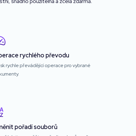
stní, snadno použitelná a zcela zdarma.
erace rychlého převodu
sk rychle převádějící operace pro vybrané
kumenty.
ěnit pořadí souborů