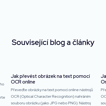
Související blog a články
Jak převést obrázek na text pomocí
Ja
OCR online
On
ého
Převeďte obrázky na text pomocí online nástrojů
Př
OCR (Optical Character Recognition) nahráním
OC
rte
souboru obrázku (jako JPG nebo PNG). Nástroj
so