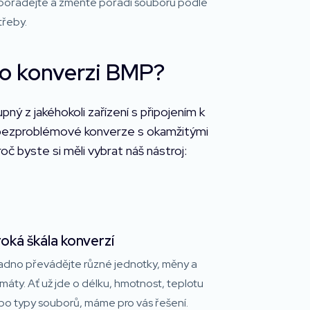
pořádejte a změňte pořadí souborů podle
třeby.
pro konverzi BMP?
ý z jakéhokoli zařízení s připojením k
 si bezproblémové konverze s okamžitými
č byste si měli vybrat náš nástroj:
roká škála konverzí
adno převádějte různé jednotky, měny a
máty. Ať už jde o délku, hmotnost, teplotu
bo typy souborů, máme pro vás řešení.