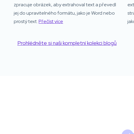
zpracuje obrázek, aby extrahoval text a převedl
ex
jej do upravitelného formátu, jako je Word nebo
str
.
prostý text.
Přečíst více
jak
Prohlédněte si naši kompletní kolekci blogů