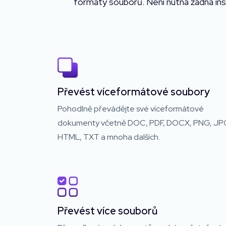
formáty souborů. Není nutná žádná inst
Převést víceformátové soubory
Pohodlně převádějte své víceformátové
dokumenty včetně DOC, PDF, DOCX, PNG, JP
HTML, TXT a mnoha dalších.
Převést více souborů