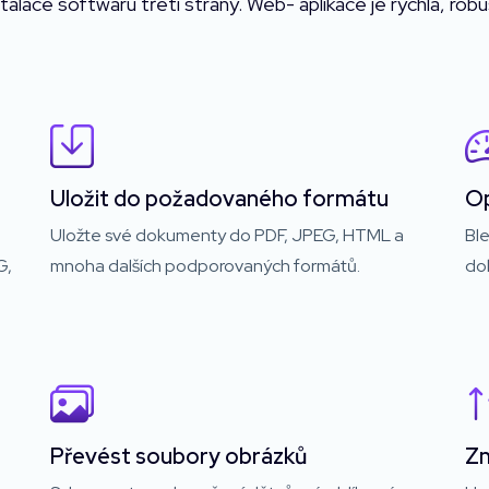
alace softwaru třetí strany. Web- aplikace je rychlá, robu
Uložit do požadovaného formátu
Op
Uložte své dokumenty do PDF, JPEG, HTML a
Ble
G,
mnoha dalších podporovaných formátů.
do
Převést soubory obrázků
Zm