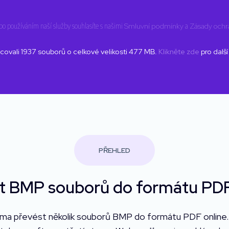
 používáním naší služby souhlasíte s našimi
Smluvní podmínky
a
Zásady ochr
covali
1937
souborů o celkové velikosti
477
MB.
Klikněte zde
pro další
PŘEHLED
t BMP souborů do formátu PDF
ma převést několik souborů BMP do formátu PDF online