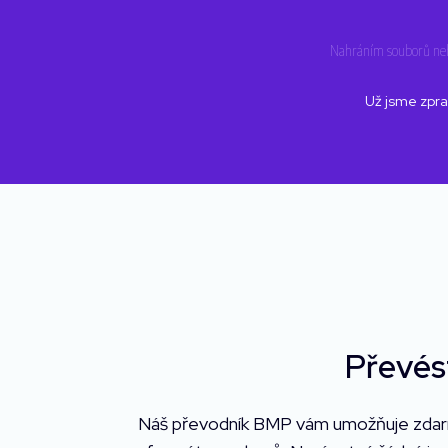
Nahráním souborů nebo
Už jsme zpra
Převés
Náš převodník BMP vám umožňuje zdar