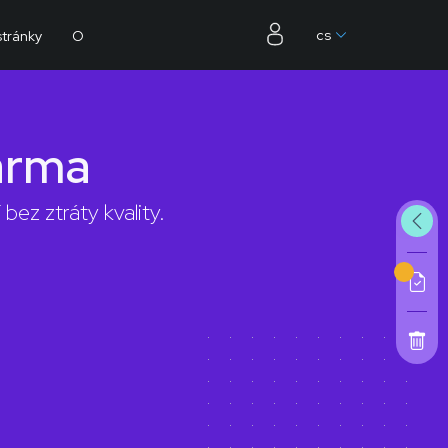
cs
tránky
O
arma
z ztráty kvality.