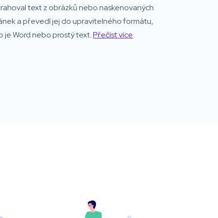
trahoval text z obrázků nebo naskenovaných
ánek a převedl jej do upravitelného formátu,
o je Word nebo prostý text.
Přečíst více