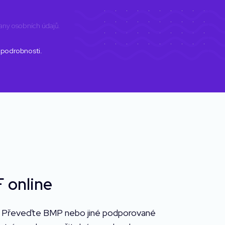
any osobních údajů
.
 podrobnosti.
 online
. Převeďte BMP nebo jiné podporované