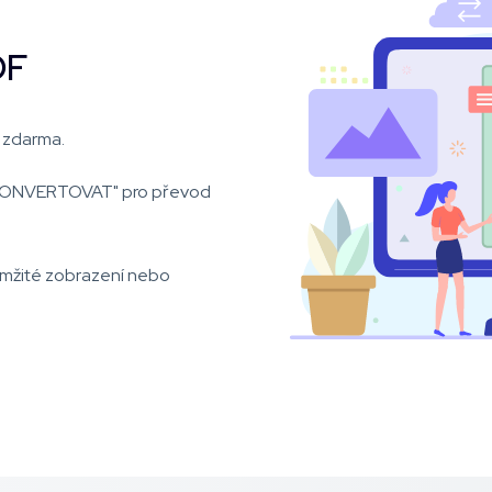
DF
 zdarma.
 "KONVERTOVAT" pro převod
amžité zobrazení nebo