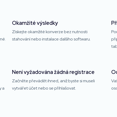
Okamžité výsledky
Př
Získejte okamžité konverze bez nutnosti
Pou
sné.
stahování nebo instalace dalšího softwaru.
při
ta
Není vyžadována žádná registrace
Oc
Začněte převádět ihned, aniž byste si museli
Va
y a
vytvářet účet nebo se přihlašovat.
oso