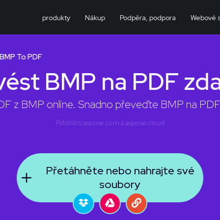
produkty
Nákup
Podpěra, podpora
Webové s
 BMP To PDF
vést BMP na PDF zd
DF z BMP online. Snadno převeďte BMP na PDF be
Poháněno
aspose.com
a
aspose.cloud
Přetáhněte nebo nahrajte své
soubory