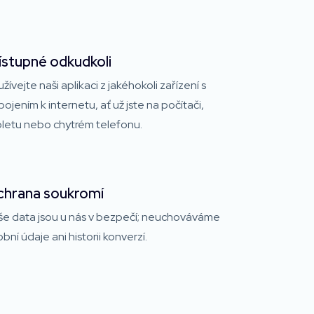
ístupné odkudkoli
žívejte naši aplikaci z jakéhokoli zařízení s
pojením k internetu, ať už jste na počítači,
bletu nebo chytrém telefonu.
hrana soukromí
še data jsou u nás v bezpečí; neuchováváme
bní údaje ani historii konverzí.