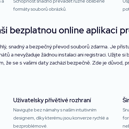
 a
Schopnost snadno převádět různé oblíbené
Us
formáty souborů obrázků.
po
ši bezplatnou online aplikaci 
hlý, snadný a bezpečný převod souborů zdarma. Je přístupn
mátů a nevyžaduje žádnou instalaci ani registraci. Užijte
m, že se s vašimi daty zachází bezpečně. Zde je důvod, pro
Uživatelsky přívětivé rozhraní
Ši
Navigujte bez námahy s naším intuitivním
Sn
designem, díky kterému jsou konverze rychlé a
for
bezproblémové.
ne