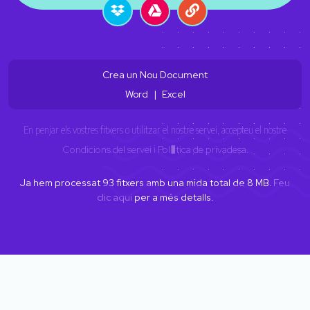
Crea un Nou Document
Word
|
Excel
En penjar els vostres fitxers o utilitzar el nostre servei, accepteu el nostre
Condicions del servei
i
Pol�tica de privadesa
.
Ja hem processat
93
fitxers amb una mida total de
8
MB.
Feu
clic aquí
per a més detalls.