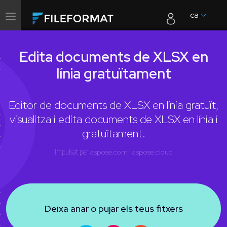
ca
Canvia
la
navegació
Edita documents de XLSX en
línia gratuïtament
Editor de documents de XLSX en línia gratuït,
visualitza i edita documents de XLSX en línia i
gratuïtament.
Impulsat per
aspose.com
i
aspose.cloud
Deixa anar o pujar els teus fitxers