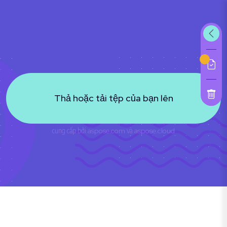
Thả hoặc tải tệp của bạn lên
cung cấp bởi
aspose.com
và
aspose.cloud