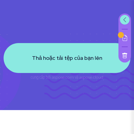
Thả hoặc tải tệp của bạn lên
cung cấp bởi
aspose.com
và
aspose.cloud