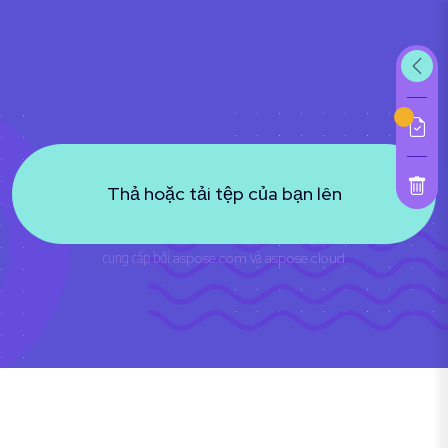
Thả hoặc tải tệp của bạn lên
cung cấp bởi
aspose.com
và
aspose.cloud