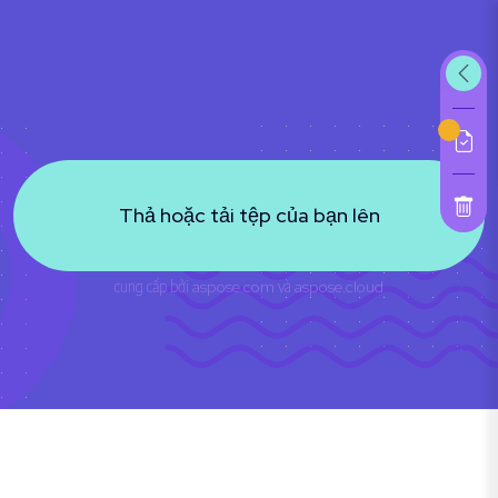
Thả hoặc tải tệp của bạn lên
cung cấp bởi
aspose.com
và
aspose.cloud