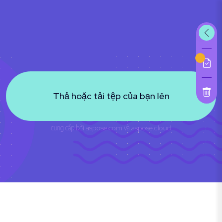
Thả hoặc tải tệp của bạn lên
cung cấp bởi
aspose.com
và
aspose.cloud