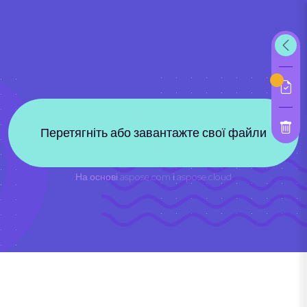
Перетягніть або завантажте свої файли
На основі
aspose.com
і
aspose.cloud