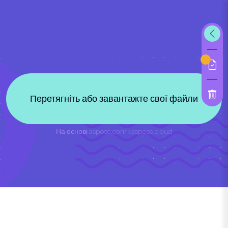
Перетягніть або завантажте свої файли
На основі
aspose.com
і
aspose.cloud