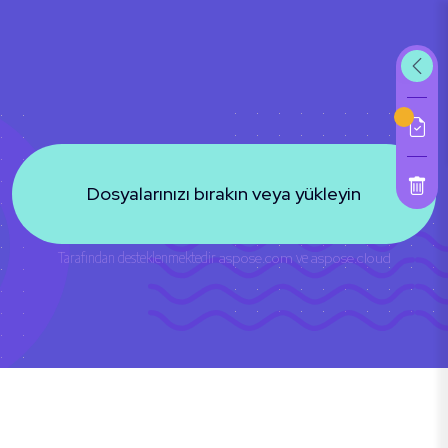
Dosyalarınızı bırakın veya yükleyin
Tarafından desteklenmektedir
aspose.com
ve
aspose.cloud