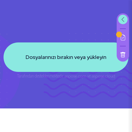
Dosyalarınızı bırakın veya yükleyin
Tarafından desteklenmektedir
aspose.com
ve
aspose.cloud