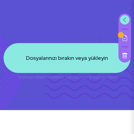
Dosyalarınızı bırakın veya yükleyin
Tarafından desteklenmektedir
aspose.com
ve
aspose.cloud