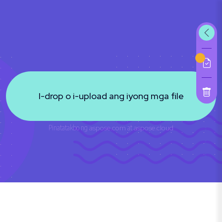
I-drop o i-upload ang iyong mga file
Pinatatakbo ng
aspose.com
at
aspose.cloud