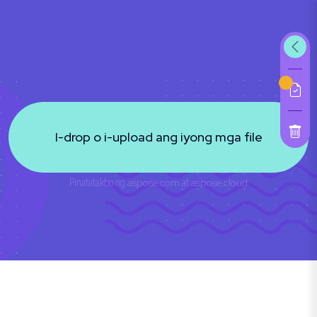
I-drop o i-upload ang iyong mga file
Pinatatakbo ng
aspose.com
at
aspose.cloud