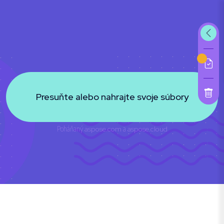
Presuňte alebo nahrajte svoje súbory
Poháňaný
aspose.com
a
aspose.cloud